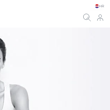
HR
Choose your Language &
Country
ronskom kiselinom