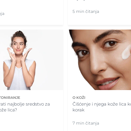
5 min čitanja
nja
 TONIRANJE
O KOŽI
ati najbolje sredstvo za
Čišćenje i njega kože lica 
ože lica?
korak
7 min čitanja