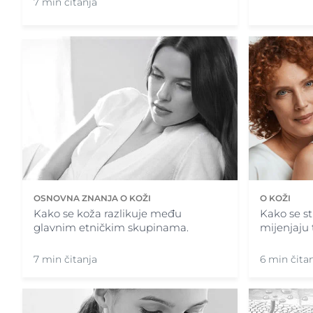
7 min čitanja
O KOŽI
OSNOVNA ZNANJA O KOŽI
Kako se st
Kako se koža razlikuje među
mijenjaju
glavnim etničkim skupinama.
6 min čita
7 min čitanja