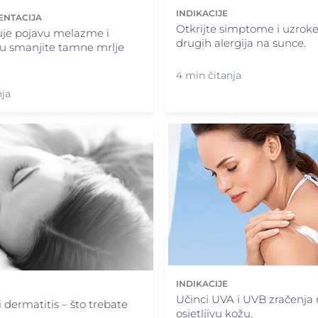
INDIKACIJE
ENTACIJA
Otkrijte simptome i uzroke
uje pojavu melazme i
drugih alergija na sunce.
 smanjite tamne mrlje
4 min čitanja
nja
INDIKACIJE
Učinci UVA i UVB zračenja
 dermatitis – što trebate
osjetljivu kožu.