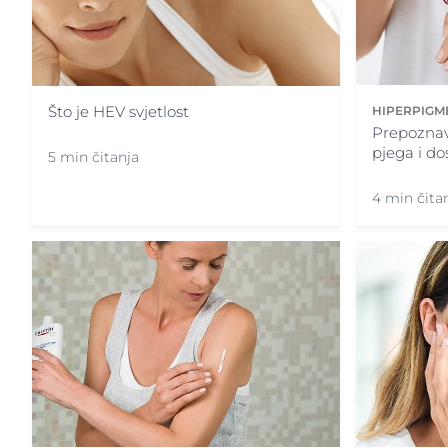
Što je HEV svjetlost
HIPERPIGM
Prepoznav
pjega i do
5 min čitanja
4 min čita