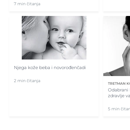
7 min čitanja
Njega kože beba i novorođenčadi
2 min čitanja
TRETMAN K
Odabrani E
zdravlje v
5 min čita