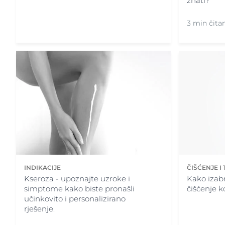
znati?
3 min čita
ČIŠĆENJE I
INDIKACIJE
Kako izabr
Kseroza - upoznajte uzroke i
čišćenje k
simptome kako biste pronašli
učinkovito i personalizirano
rješenje.