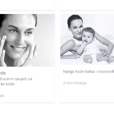
Njega kože beba i novorođ
OŽE
ucerin savjeti za
2 min čitanja
aše kože
nja