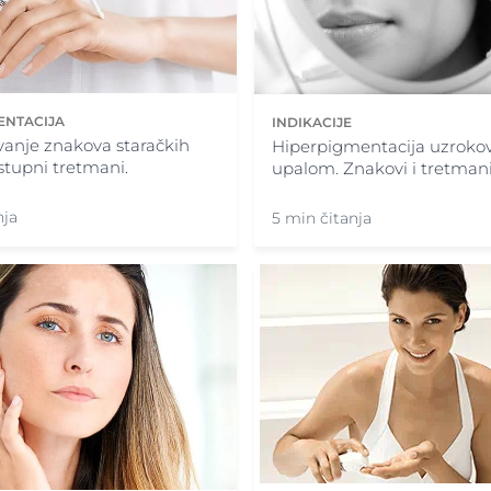
ENTACIJA
INDIKACIJE
anje znakova staračkih
Hiperpigmentacija uzroko
stupni tretmani.
upalom. Znakovi i tretmani
nja
5 min čitanja