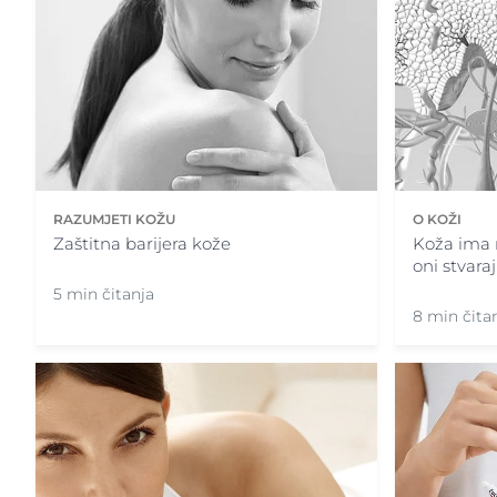
RAZUMJETI KOŽU
O KOŽI
Zaštitna barijera kože
Koža ima 
oni stvara
5 min čitanja
8 min čita