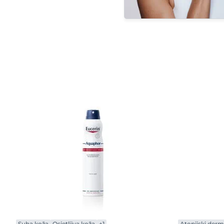
Suha koža
Osjetljiva koža
+1
Atopijski derma