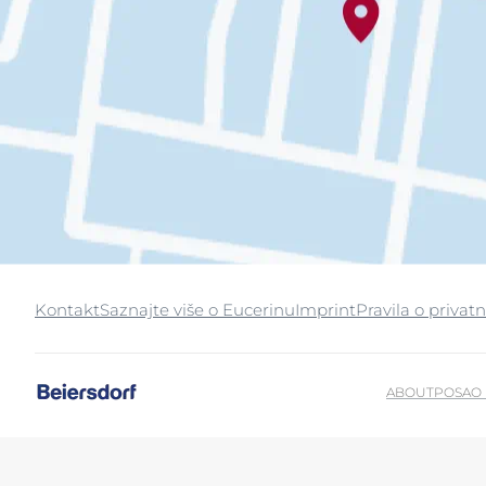
Kontakt
Saznajte više o Eucerinu
Imprint
Pravila o privatn
ABOUT
POSAO 