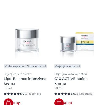
Koža koja stari
Suha koža
+1
Osjetljiva koža
+1
Osjetljiva, suha koža
Osjetljiva koža koja stari
Lipo-Balance intenzivna
Q10 ACTIVE noćna
krema
krema
50 ml
50 ml
5.0
13 Recenzije
5.0
25 Recenzije
Kupi
Kupi