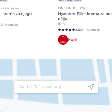
a iritacijama
FINE LINIJE I BORE
l krema za njegu
Hyaluron-Filler krema za po
očiju
15 ml
50 Recenzije
5.0
124 Recenzije
Kupi