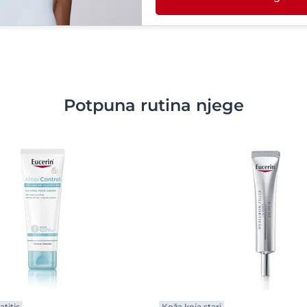
Potpuna rutina njege
titis
Koža koja stari