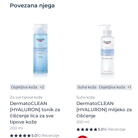
Povezana njega
Osjetljiva koža
+2
Suha koža
Osjetljiva koža
+1
Za sve tipove kože
Suha koža
DermatoCLEAN
DermatoCLEAN
[HYALURON] tonik za
[HYALURON] mlijeko za
čišćenje lica za sve
čišćenje
tipove kože
200 ml
200 ml
5.0
16 Recenzije
5.0
10 Recenzije