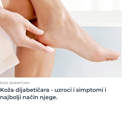
Područje tijela
ne
Lice
clusion
Sunce
Tijelo
Vlasište i kosa
Koža dijabetičara
Koža dijabetičara - uzroci i simptomi i
najbolji način njege.