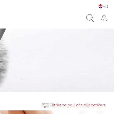
HR
Choose your Language &
Country
ronskom kiselinom
Filtrirano po Koža dijabetičara​