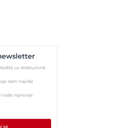
newsletter
štedite uz ekskluzivne
oje Vam najviše
ti naše najnovije
j se