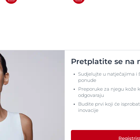
Pretplatite se na 
Sudjelujte u natječajima i 
ponude
Preporuke za njegu kože k
odgovaraju
Budite prvi koji će isproba
inovacije
Registrira