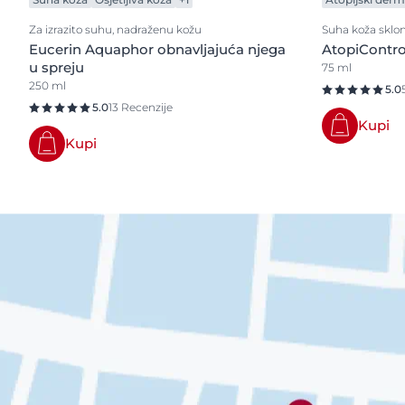
Za izrazito suhu, nadraženu kožu
Suha koža sklon
Eucerin Aquaphor obnavljajuća njega
AtopiContro
u spreju
75 ml
250 ml
5.0
5.0
13 Recenzije
Kupi
Kupi