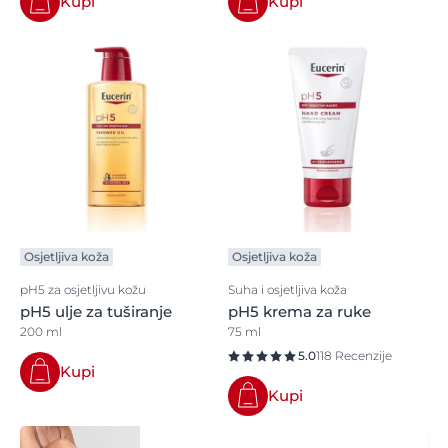
Kupi
Kupi
Osjetljiva koža
Osjetljiva koža
pH5 za osjetljivu kožu
Suha i osjetljiva koža
pH5 ulje za tuširanje
pH5 krema za ruke
200 ml
75 ml
5.0
118 Recenzije
Kupi
Kupi