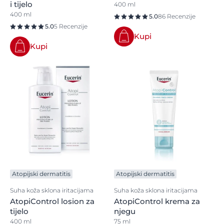
i tijelo
400 ml
400 ml
5.0
86 Recenzije
5.0
5 Recenzije
Kupi
Kupi
Atopijski dermatitis
Atopijski dermatitis
Suha koža sklona iritacijama
Suha koža sklona iritacijama
AtopiControl losion za
AtopiControl krema za
tijelo
njegu
400 ml
75 ml