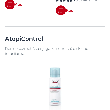
5.0
187 Recenzije
Kupi
Kupi
AtopiControl
Dermokozmetička njega za suhu kožu sklonu
iritacijama