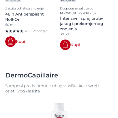
Zaštita od jakog znojenja
Dugotrajna zaštita od
prekomjernog znojenja
48 h Antiperspirant
Intenzivni sprej protiv
Roll-On
jakog i prekomjernog
50 ml
znojenja
5.0
10 Recenzije
30 ml
Kupi
Kupi
DermoCapillaire
Šamponi protiv prhuti, suhog vlasišta koje svrbi i
osjetljivog vlasišta