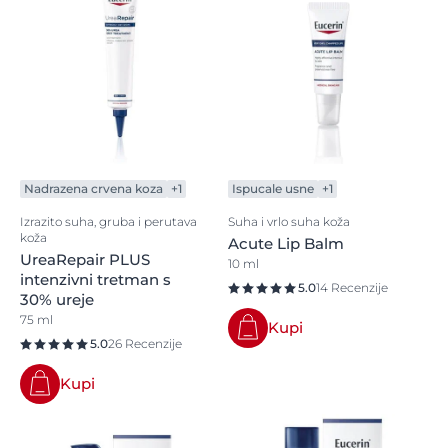
Nadrazena crvena koza
+1
Ispucale usne
+1
Izrazito suha, gruba i perutava
Suha i vrlo suha koža
koža
Acute Lip Balm
UreaRepair PLUS
10 ml
intenzivni tretman s
5.0
14 Recenzije
30% ureje
75 ml
Kupi
5.0
26 Recenzije
Kupi