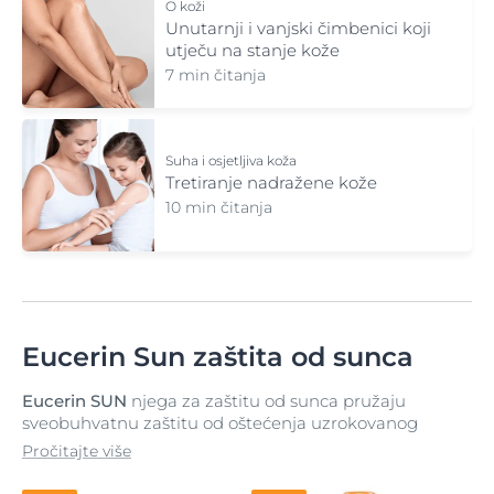
O koži
Unutarnji i vanjski čimbenici koji
utječu na stanje kože
7 min čitanja
Suha i osjetljiva koža
Tretiranje nadražene kože
10 min čitanja
Eucerin Sun zaštita od sunca
Eucerin SUN
njega za zaštitu od sunca pružaju
sveobuhvatnu zaštitu od oštećenja uzrokovanog
suncem.
Pročitajte više
Inovativna napredna spektralna tehnologija