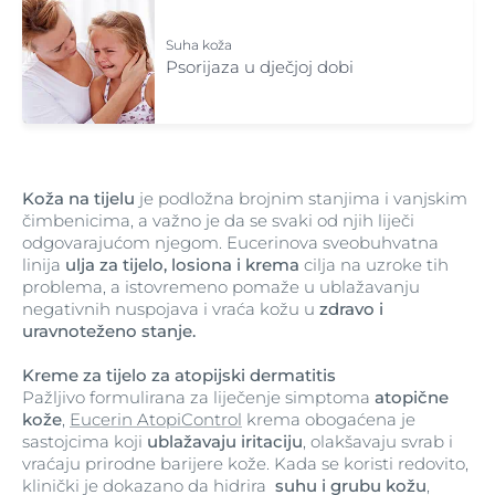
Suha koža
Psorijaza u dječjoj dobi
Koža na tijelu
je podložna brojnim stanjima i vanjskim
čimbenicima, a važno je da se svaki od njih liječi
odgovarajućom njegom. Eucerinova sveobuhvatna
linija
ulja za tijelo, losiona i krema
cilja na uzroke tih
problema, a istovremeno pomaže u ublažavanju
negativnih nuspojava i vraća kožu u
zdravo i
uravnoteženo stanje.
Kreme za tijelo za atopijski dermatitis
Pažljivo formulirana za liječenje simptoma
atopične
kože
,
Eucerin AtopiControl
krema obogaćena je
sastojcima koji
ublažavaju iritaciju
, olakšavaju svrab i
vraćaju prirodne barijere kože. Kada se koristi redovito,
klinički je dokazano da hidrira
suhu i grubu kožu
,