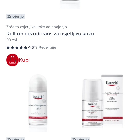
Znojenje
Zaštita osjetljive kože od znojenja
Roll-on dezodorans za osjetljivu kožu
50 ml
4.8
19 Recenzije
Kupi
Znojenje
Znojenje