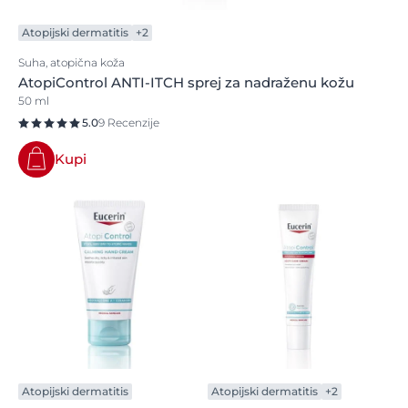
Atopijski dermatitis
+2
Suha, atopična koža
AtopiControl ANTI-ITCH sprej za nadraženu kožu
50 ml
5.0
9 Recenzije
Kupi
Atopijski dermatitis
Atopijski dermatitis
+2