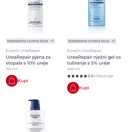
Nadrazena crvena koza
+1
Nadrazena crvena koza
+1
Eucerin UreaRepair
Eucerin UreaRepair
UreaRepair pjena za
UreaRepair nježni gel za
stopala s 10% ureje
tuširanje s 5% ureje
150 ml
400 ml
5.0
4 Recenzije
Kupi
Kupi