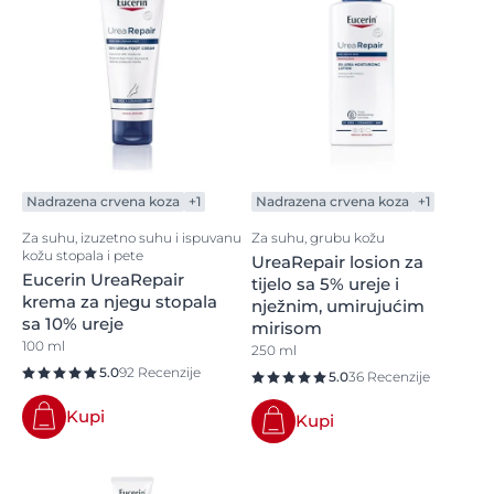
Eucerin UreaRepair nudi široki asortiman njege koja
uključuje sredstvo za čišćenje, losione za tijelo, kreme
(uključujući proizvode za njegu ruku i nogu) i
intenzivnu krema za lokalnu primjenu na
problematičnim područjima izrazito suhe kože.
Eucerin UreaRepair njega dostupna je s različitim
koncentracijama
ureje
, koja se primjenjuje ovisno o
težini suhoće kože.
Nadrazena crvena koza
+1
Nadrazena crvena koza
+1
Za suhu, izuzetno suhu i ispuvanu
Za suhu, grubu kožu
kožu stopala i pete
UreaRepair losion za
Eucerin UreaRepair
tijelo sa 5% ureje i
krema za njegu stopala
nježnim, umirujućim
sa 10% ureje
mirisom
100 ml
250 ml
5.0
92 Recenzije
5.0
36 Recenzije
Kupi
Kupi