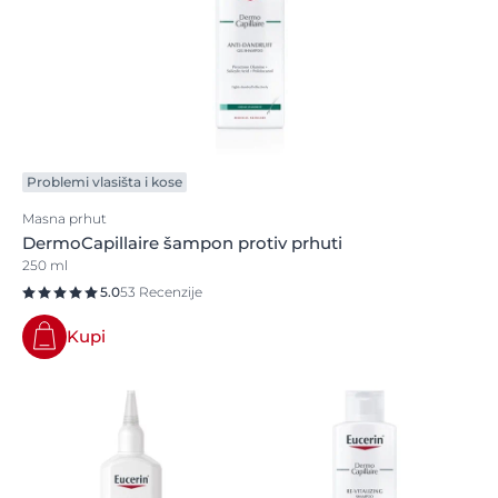
Problemi vlasišta i kose
Masna prhut
DermoCapillaire šampon protiv prhuti
250 ml
5.0
53 Recenzije
Kupi