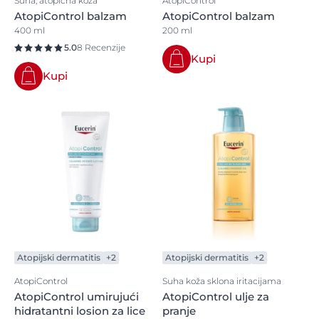
Suha, atopična koža
AtopiControl
AtopiControl balzam
AtopiControl balzam
400 ml
200 ml
5.0
8 Recenzije
Kupi
Kupi
Atopijski dermatitis
+2
Atopijski dermatitis
+2
AtopiControl
Suha koža sklona iritacijama
AtopiControl umirujući
AtopiControl ulje za
hidratantni losion za lice
pranje