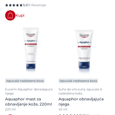
5.0
13 Recenzije
Kupi
Ispucala nadrazena koza
Ispucala nadrazena koza
Eucerin Aquaphor obnavljajuća
Suha do vrlo suha, ispucala ili
njega
nadražena koža
Aquaphor mast za
Aquaphor obnavljajuća
obnavljanje kože, 220ml
njega
220 ml
45 ml