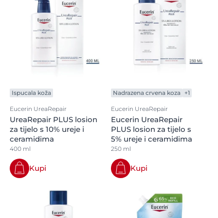
Ispucala koža
Nadrazena crvena koza
+1
Eucerin UreaRepair
Eucerin UreaRepair
UreaRepair PLUS losion
Eucerin UreaRepair
za tijelo s 10% ureje i
PLUS losion za tijelo s
ceramidima
5% ureje i ceramidima
400 ml
250 ml
Kupi
Kupi