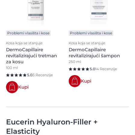
Problemi vlasišta i kose
Problemi vlasišta i kose
Kosa koja se stanjuje
Kosa koja se stanjuje
DermoCapillaire
DermoCapillaire
revitalizirajući tretman
revitalizirajući šampon
za kosu
250 ml
100 ml
5.0
14 Recenzije
5.0
3 Recenzije
Kupi
Kupi
Eucerin Hyaluron-Filler +
Elasticity