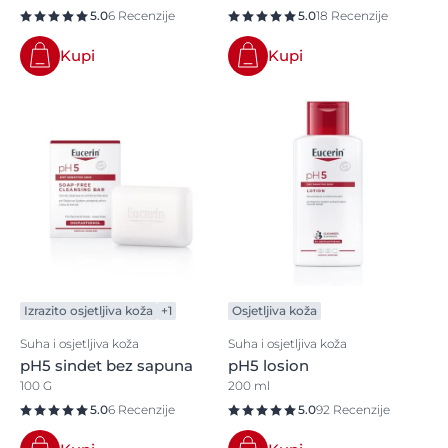
5.0
6 Recenzije
5.0
18 Recenzije
Kupi
Kupi
Izrazito osjetljiva koža
+1
Osjetljiva koža
Suha i osjetljiva koža
Suha i osjetljiva koža
pH5 sindet bez sapuna
pH5 losion
100 G
200 ml
5.0
6 Recenzije
5.0
92 Recenzije