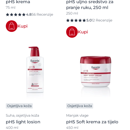
pH5 krema
pH5 uljno sredstvo za
pranje ruku, 250 ml
75 ml
250 ml
4.8
56 Recenzije
5.0
12 Recenzije
Kupi
Kupi
Osjetljiva koža
Osjetljiva koža
Suha, osjetljiva koža
Manjak vlage
pH5 light losion
pH5 Soft krema za tijelo
400 ml
450 ml