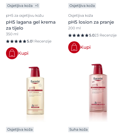
Osjetljiva koža
+1
Osjetljiva koža
pH5 za osjetljivu kožu
Osjetljiva koža
pH5 lagana gel krema
pH5 losion za pranje
za tijelo
200 ml
350 ml
5.0
23 Recenzije
5.0
1 Recenzije
Kupi
Kupi
Osjetljiva koža
Suha koža