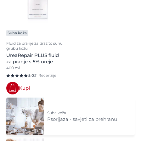
Suha koža
Fluid za pranje za izrazito suhu,
grubu kožu
UreaRepair PLUS fluid
za pranje s 5% ureje
400 ml
5.0
31 Recenzije
Kupi
Suha koža
Psorijaza - savjeti za prehranu