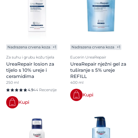
Nadrazena crvena koza
+1
Nadrazena crvena koza
+1
Za suhu i grubu kožu tijela
Eucerin UreaRepair
UreaRepair losion za
UreaRepair nježni gel za
tijelo s 10% ureje i
tuširanje s 5% ureje
ceramidima
REFILL
250 ml
400 ml
4.9
44 Recenzije
Kupi
Kupi