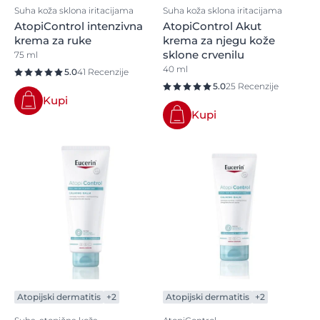
Suha koža sklona iritacijama
Suha koža sklona iritacijama
AtopiControl intenzivna
AtopiControl Akut
krema za ruke
krema za njegu kože
sklone crvenilu
75 ml
40 ml
5.0
41 Recenzije
5.0
25 Recenzije
Kupi
Kupi
Atopijski dermatitis
+2
Atopijski dermatitis
+2