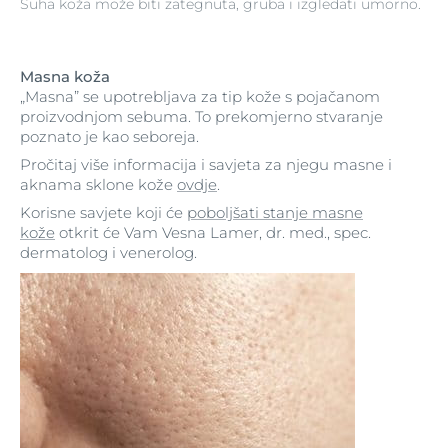
Suha koža može biti zategnuta, gruba i izgledati umorno.
Masna koža
„Masna” se upotrebljava za tip kože s pojačanom
proizvodnjom sebuma. To prekomjerno stvaranje
poznato je kao seboreja.
Pročitaj više informacija i savjeta za njegu masne i
aknama sklone kože
ovdje
.
Korisne savjete koji će
poboljšati stanje masne
kože
otkrit će Vam Vesna Lamer, dr. med., spec.
dermatolog i venerolog.