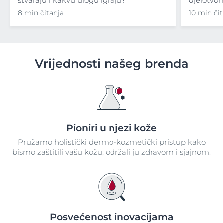
stvaraju i kakvu ulogu igraju?
djelotvor
8 min čitanja
10 min či
Vrijednosti našeg brenda
Pioniri u njezi kože
Pružamo holistički dermo-kozmetički pristup kako
bismo zaštitili vašu kožu, održali ju zdravom i sjajnom.
Posvećenost inovacijama