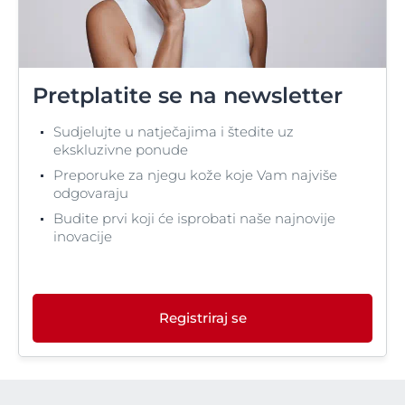
Pretplatite se na newsletter
Sudjelujte u natječajima i štedite uz
ekskluzivne ponude
Preporuke za njegu kože koje Vam najviše
odgovaraju
Budite prvi koji će isprobati naše najnovije
inovacije
Registriraj se