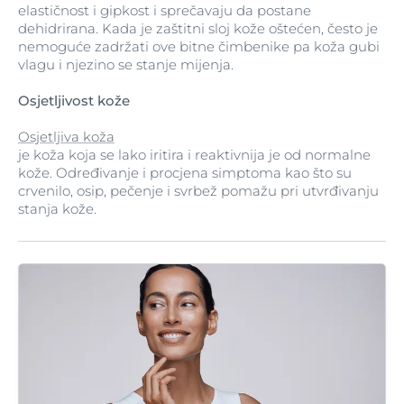
elastičnost i gipkost i sprečavaju da postane
dehidrirana. Kada je zaštitni sloj kože oštećen, često je
nemoguće zadržati ove bitne čimbenike pa koža gubi
vlagu i njezino se stanje mijenja.
Osjetljivost kože
Osjetljiva koža
je koža koja se lako iritira i reaktivnija je od normalne
kože. Određivanje i procjena simptoma kao što su
crvenilo, osip, pečenje i svrbež pomažu pri utvrđivanju
stanja kože.