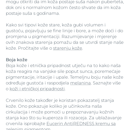
mogu otkriti da im koža postaje suša nakon puberteta,
dok oni s normalnom kožom često shvate da im koža
postaje suša s godinama.
Kako svi tipovi kože stare, koža gubi volumen i
gustoću, pojavljuju se fine linije i bore, a može doći i do
promjena u pigmentaciji. Razumijevanje i mjerenje
ovih znakova starenja pomažu da se utvrdi stanje naše
kože. Pročitajte više o
starenju kože
.
Boja kože
Boja kože i etnička pripadnost utječu na to kako naša
koža reagira na vanjske sile poput sunca, poremećaje
pigmentacije, iritacije i upale. Temeljnu boju naše kože
određuje gustoća i raspodjela
melanina
. Saznajte više
o
koži i etničkoj pripadnosti
.
Crvenilo kože također je koristan pokazatelj stanja
kože. Ono pokazuje koliko je učinkovita naša
cirkulacija i može pomoći u prepoznavanju kožnih
stanja kao što su kuperoza ili rozaceja. Za ublažavanje
crvenila isprobajte
Eucerin AntiREDNESS kremu sa
zelenim pigmentom.