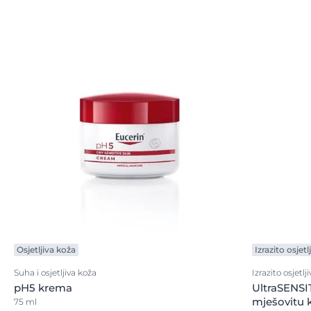
Osjetljiva koža
Izrazito osjetl
Suha i osjetljiva koža
Izrazito osjetlj
pH5 krema
UltraSENSIT
mješovitu 
75 ml