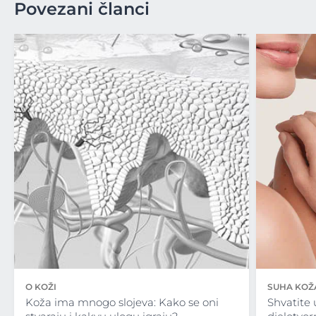
Povezani članci
O KOŽI
SUHA KOŽ
Koža ima mnogo slojeva: Kako se oni
Shvatite 