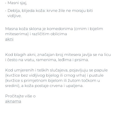
Masni sjaj,
Deblja, blijeda koža: krvne žile ne moraju biti
vidljive.
Masna koža sklona je komedonima (crnim i bijelim
miteserima) i različitim oblicima
akni
Kod blagih akni, značajan broj mitesera javlja se na licu
i često na vratu, ramenima, leđima i prsima.
Kod umjerenih i teških slučajeva, pojavljuju se papule
(kvržice bez vidljivog bijelog ili crnog vrha) i pustule
(kvržice s primjetnom bijelom ili žutom točkom u
sredini), a koža postaje crvena i upaljena.
Pročitajte više o
aknama