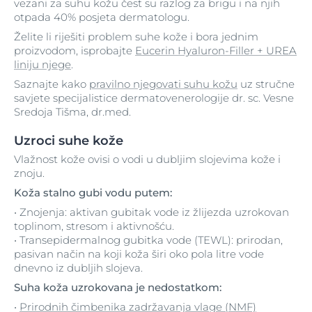
vezani za suhu kožu čest su razlog za brigu i na njih
otpada 40% posjeta dermatologu.
Želite li riješiti problem suhe kože i bora jednim
proizvodom, isprobajte
Eucerin Hyaluron-Filler + UREA
liniju njege
.
Saznajte kako
pravilno njegovati suhu kožu
uz stručne
savjete specijalistice dermatovenerologije dr. sc. Vesne
Sredoja Tišma, dr.med.
Uzroci suhe kože
Vlažnost kože ovisi o vodi u dubljim slojevima kože i
znoju.
Koža stalno gubi vodu putem:
• Znojenja: aktivan gubitak vode iz žlijezda uzrokovan
toplinom, stresom i aktivnošću.
• Transepidermalnog gubitka vode (TEWL): prirodan,
pasivan način na koji koža širi oko pola litre vode
dnevno iz dubljih slojeva.
Suha koža uzrokovana je nedostatkom:
•
Prirodnih čimbenika zadržavanja vlage (NMF)