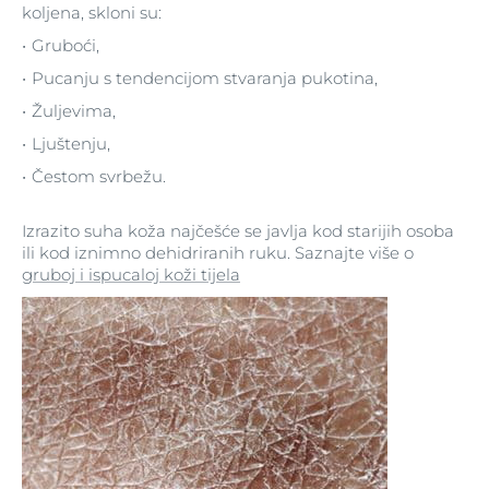
koljena, skloni su:
Gruboći,
Pucanju s tendencijom stvaranja pukotina,
Žuljevima,
Ljuštenju,
Čestom svrbežu.
Izrazito suha koža najčešće se javlja kod starijih osoba
ili kod iznimno dehidriranih ruku. Saznajte više o
gruboj i ispucaloj koži tijela