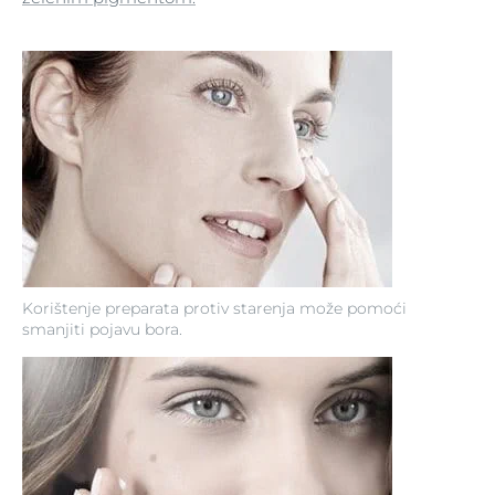
Korištenje preparata protiv starenja može pomoći
smanjiti pojavu bora.