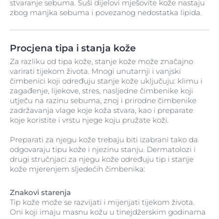
stvaranje sebuma. Suši dijelovi mješovite kože nastaju
zbog manjka sebuma i povezanog nedostatka lipida.
Procjena tipa i stanja kože
Za razliku od tipa kože, stanje kože može značajno
varirati tijekom života. Mnogi unutarnji i vanjski
čimbenici koji određuju stanje kože uključuju: klimu i
zagađenje, lijekove, stres, nasljedne čimbenike koji
utječu na razinu sebuma, znoj i prirodne čimbenike
zadržavanja vlage koje koža stvara, kao i preparate
koje koristite i vrstu njege koju pružate koži.
Preparati za njegu kože trebaju biti izabrani tako da
odgovaraju tipu kože i njezinu stanju. Dermatolozi i
drugi stručnjaci za njegu kože određuju tip i stanje
kože mjerenjem sljedećih čimbenika:
Znakovi starenja
Tip kože može se razvijati i mijenjati tijekom života.
Oni koji imaju masnu kožu u tinejdžerskim godinama