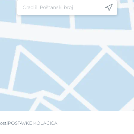
Njega za ruke i stopala
Noćne kreme
Okoloočna njega
Posebna njega
Šamponi za kosu
Serumi za lice
Tonici
Tuširanje
Zaštita od sunca
Zaštita od znojenja
osti
POSTAVKE KOLAČIĆA