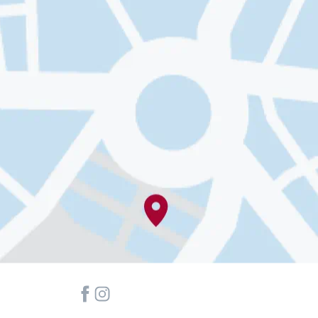
Njega nakon sunčanja
Osjetljiva koža
Problemi vlasišta i kose
Suha koža
Zaštita od sunca
Znojenje