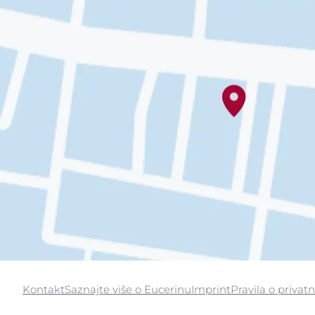
Kontakt
Saznajte više o Eucerinu
Imprint
Pravila o privatn