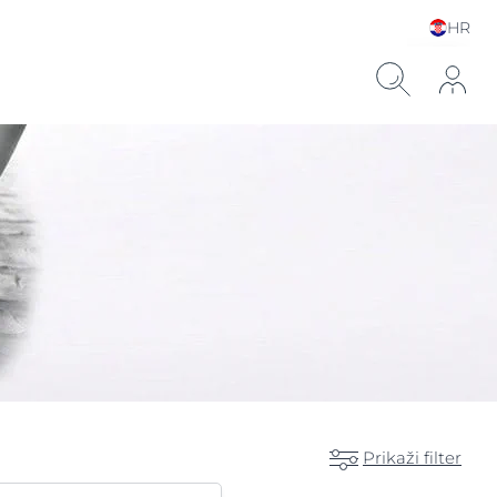
HR
Choose your Language &
Country
ronskom kiselinom
Prikaži filter