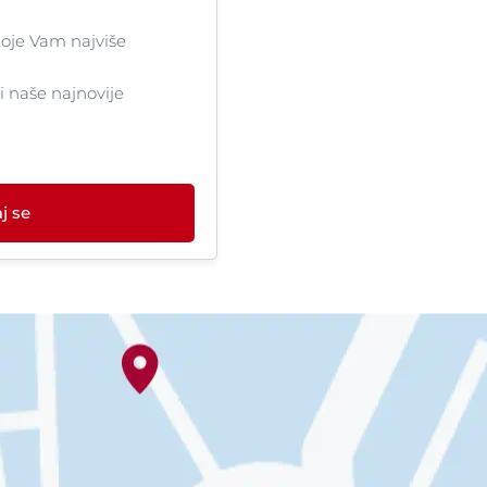
oje Vam najviše
ti naše najnovije
j se