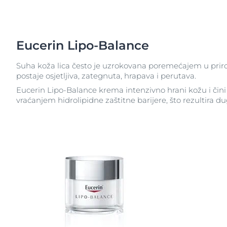
Suha koža
Izrazito osjetl
Otkrijte
njegu pro
Itchy Skin
Suha koža
Eucerin Lipo-Balance
Ispucale usne
Koža sklona cr
Koža sklona crvenilu
Problemi vlasi
Suha koža lica često je uzrokovana poremećajem u prirodn
postaje osjetljiva, zategnuta, hrapava i perutava.
Problemi vlasišta i kose
Osjetljiva koža
Eucerin Lipo-Balance krema intenzivno hrani kožu i či
Osjetljiva koža
Zaštita od su
vraćanjem hidrolipidne zaštitne barijere, što rezultira 
Zaštita od sunca
Znojenje
SPF 30
Znojenje
O koži