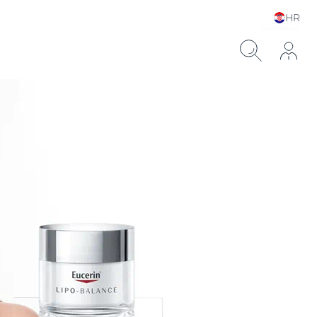
HR
Choose your Language &
Country
ronskom kiselinom