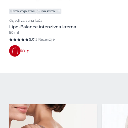
Koža koja stari
Suha koža
+1
Osjetljiva, suha koža
Lipo-Balance intenzivna krema
50 ml
5.0
13 Recenzije
Kupi