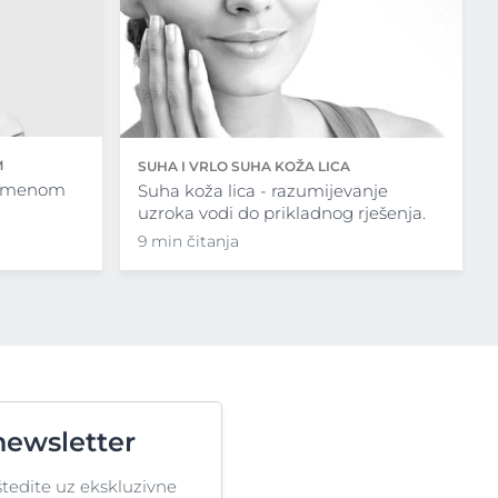
M
SUHA I VRLO SUHA KOŽA LICA
vremenom
Suha koža lica - razumijevanje
uzroka vodi do prikladnog rješenja.
9 min čitanja
newsletter
štedite uz ekskluzivne