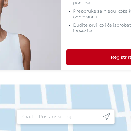
ponude
Preporuke za njegu kože k
odgovaraju
Budite prvi koji će isproba
inovacije
Registrira