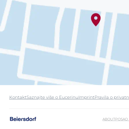
Kontakt
Saznajte više o Eucerinu
Imprint
Pravila o privatn
ABOUT
POSAO 