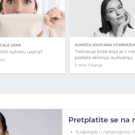
SUHOĆA IZAZVANA STARENJE
UCALE USNE
Tretiranje kože koja je s 
ečiti suhoću usana?
postala sklonija isušivanju.
nja
5 min čitanja
Pretplatite se na 
Sudjelujte u natječajima i 