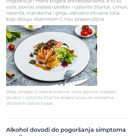
Pogodna je i hrana bogata antioksidansima, a to su
voće, povrće, orašasti plodovi i cjelovite žitarice. Limun,
naranča, mandarina i grejp, odnosno citrusna voća
koja obiluju vitaminom C nisu preporučljiva.
Riba, omega-3 masne kiseline, voće, povrće, orašasti
plodovi i cjelovite žitarice preporučuju se osobama
oboljelim od psorijaze.
Alkohol dovodi do pogoršanja simptoma