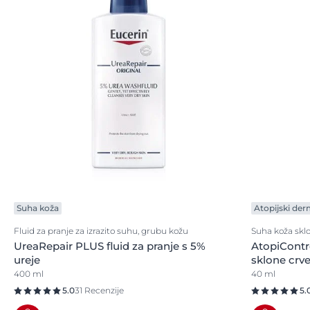
Suha koža
Atopijski der
Fluid za pranje za izrazito suhu, grubu kožu
Suha koža sklo
UreaRepair PLUS fluid za pranje s 5%
AtopiContr
ureje
sklone crve
400 ml
40 ml
5.0
31 Recenzije
5.