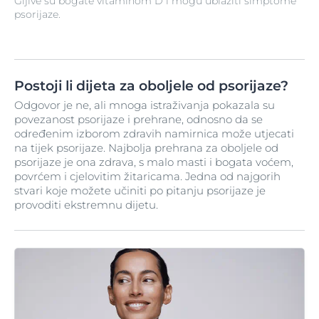
Gljive su bogate vitaminom D i mogu ublažiti simptome
psorijaze.
Postoji li dijeta za oboljele od psorijaze?
Odgovor je ne, ali mnoga istraživanja pokazala su
povezanost psorijaze i prehrane, odnosno da se
određenim izborom zdravih namirnica može utjecati
na tijek psorijaze. Najbolja prehrana za oboljele od
psorijaze je ona zdrava, s malo masti i bogata voćem,
povrćem i cjelovitim žitaricama. Jedna od najgorih
stvari koje možete učiniti po pitanju psorijaze je
provoditi ekstremnu dijetu.