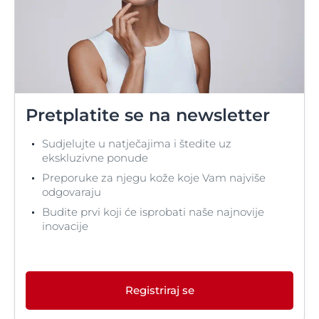
Pretplatite se na newsletter
Sudjelujte u natječajima i štedite uz
ekskluzivne ponude
Preporuke za njegu kože koje Vam najviše
odgovaraju
Budite prvi koji će isprobati naše najnovije
inovacije
Registriraj se