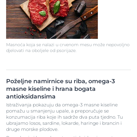
Masnoća koja se nalazi u crvenom mesu može nepovoljno
djelovati na oboljele od psorijaze.
Poželjne namirnice su riba, omega-3
masne kiseline i hrana bogata
antioksidansima
Istraživanja pokazuju da omega-3 masne kiseline
pomažu u smanjenju upale, a preporučuje se
konzumacija riba koje ih sadrže dva puta tjedno. Tu
ubrajamo losos, sardine, lokarde, haringe i brancin i
druge morske plodove.