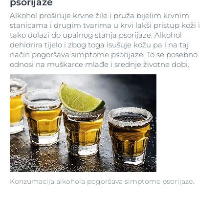
psorijaze
Alkohol proširuje krvne žile i pruža bijelim krvnim
stanicama i drugim tvarima u krvi lakši pristup koži i
tako dolazi do upalnog stanja psorijaze. Alkohol
dehidrira tijelo i zbog toga isušuje kožu pa i na taj
način pogoršava simptome psorijaze. To se posebno
odnosi na muškarce mlađe i srednje životne dobi.
Konzumacija alkohola pogoršava simptome psorijaze.