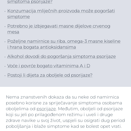
simptoma psorijaze?
Konzumacija mliječnih proizvoda može pogoršati
simptome
Potrebno je izbjegavati masne dijelove crvenog
mesa
Poželjne namirnice su riba, omega-3 masne kiseline
i hrana bogata antioksidansima
Alkohol dovodi do pogoršanja simptoma psorijaze
Voće i povrće bogato vitaminima A i D
Postoji li dijeta za oboljele od psorijaze?
Nema znanstvenih dokaza da su neke od namirnica
posebno korisne za spriječavanje simptoma osobama
oboljelima od
psorijaze
. Međutim, oboljeli od psorijaze
koji su jeli po prilagođenom režimu i uveli i druge
zdrave navike u svoj život, uspjeli su osigrati dug period
poboljšanja i blaže simptome kad se bolest opet vrati.