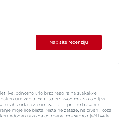
Napišite recenziju
etljiva, odnosno vrlo brzo reagira na svakakve
 nakon umivanja (čak i sa proizvodima za osjetljivu
. Nakon svih čudesa za umivanje i hrpetine bačenih
je moje lice blista. Ništa ne zateže, ne crveni, koža
nije komedogen tako da od mene ima samo riječi hvale i