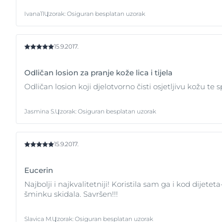
Ivana11
Uzorak
:
Osiguran besplatan uzorak
15.9.2017.
Odličan losion za pranje kože lica i tijela
Odličan losion koji djelotvorno čisti osjetljivu kožu te
Jasmina S.
Uzorak
:
Osiguran besplatan uzorak
15.9.2017.
Eucerin
Najbolji i najkvalitetniji! Koristila sam ga i kod dijetet
šminku skidala. Savršen!!!
Slavica M.
Uzorak
:
Osiguran besplatan uzorak