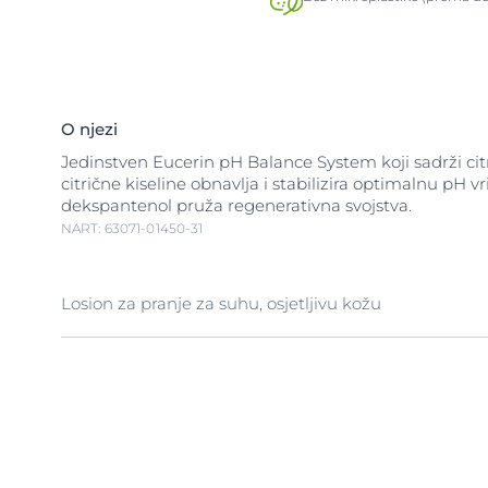
O njezi
Jedinstven Eucerin pH Balance System koji sadrži citr
citrične kiseline obnavlja i stabilizira optimalnu pH v
dekspantenol pruža regenerativna svojstva.
NART: 63071-01450-31
Losion za pranje za suhu, osjetljivu kožu
Eucerin pH losion za pranje ne sadržava sapun i nami
blagom ali djelotvornom čišćenju osjetljive kože
Kombinacija pH citratnog pufera i iznimno blagih su
pomaže u održavanju aktivnosti enzima kože, održav
zaštitnu barijeru te sprječava isušivanje kože.