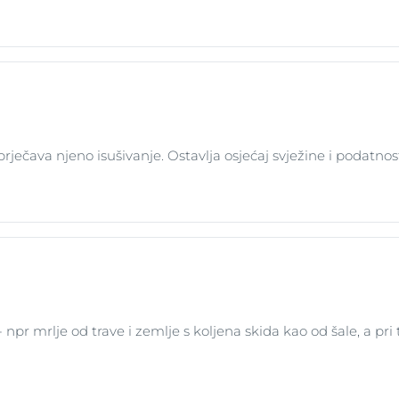
 sprječava njeno isušivanje. Ostavlja osjećaj svježine i podatn
a- npr mrlje od trave i zemlje s koljena skida kao od šale, a pri 