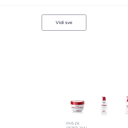
Vidi sve
PH5 ZA
OSJETLJIVU