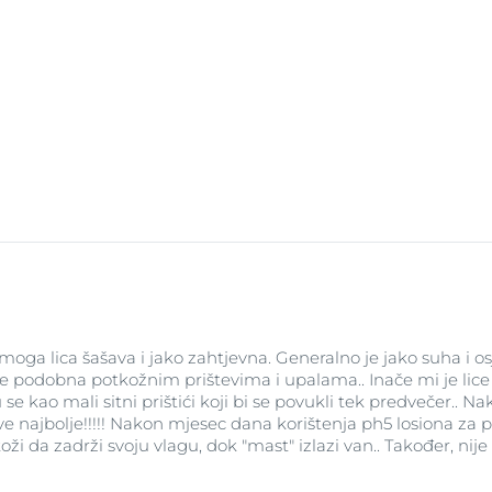
a lica šašava i jako zahtjevna. Generalno je jako suha i osj
je podobna potkožnim prištevima i upalama.. Inače mi je lice
 su se kao mali sitni prištići koji bi se povukli tek predvečer.
ajbolje!!!!! Nakon mjesec dana korištenja ph5 losiona za pran
koži da zadrži svoju vlagu, dok "mast" izlazi van.. Također, 