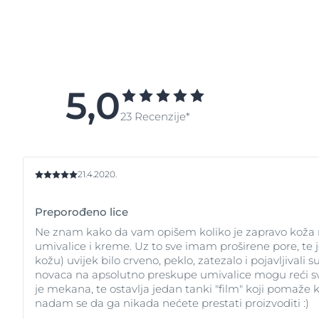
5,0
23 Recenzije*
21.4.2020.
Preporođeno lice
Ne znam kako da vam opišem koliko je zapravo koža mog
umivalice i kreme. Uz to sve imam proširene pore, te 
kožu) uvijek bilo crveno, peklo, zatezalo i pojavljivali
novaca na apsolutno preskupe umivalice mogu reći sve n
je mekana, te ostavlja jedan tanki "film" koji pomaže 
nadam se da ga nikada nećete prestati proizvoditi :)