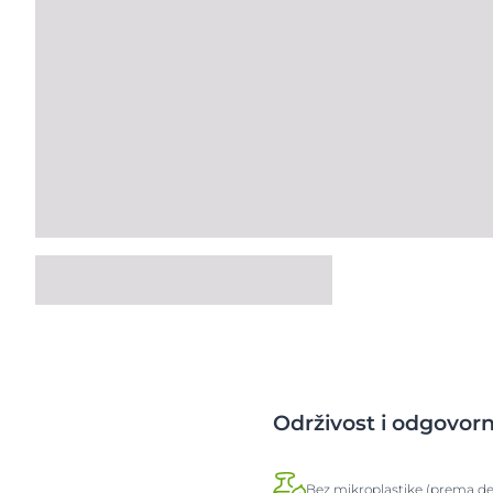
Održivost i odgovor
Bez mikroplastike (prema def