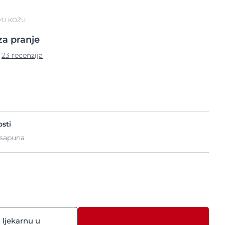
IVU KOŽU
za pranje
23 recenzija
sti
 sapuna
 ljekarnu u