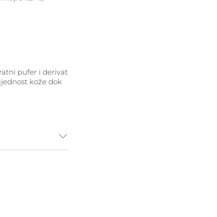
atni pufer i derivat
rijednost kože dok
jenjen je
rfaktanata
ajući njezinu