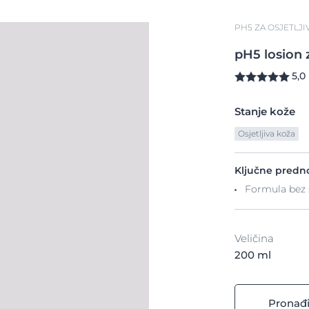
PH5 ZA OSJETLJ
pH5
losion
5,0
Stanje kože
Osjetljiva koža
Ključne predno
Formula bez
Veličina
200 ml
Pronađi