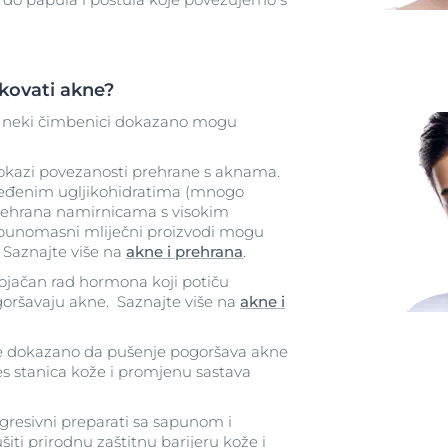
kovati akne?
 neki čimbenici dokazano mogu
dokazi povezanosti prehrane s aknama.
ređenim ugljikohidratima (mnogo
 prehrana namirnicama s visokim
 punomasni mliječni proizvodi mogu
. Saznajte više na
akne i prehrana
.
ojačan rad hormona koji potiču
oršavaju akne. Saznajte više na
akne i
 je dokazano da pušenje pogoršava akne
res stanica kože i promjenu sastava
gresivni preparati sa sapunom i
ti prirodnu zaštitnu barijeru kože i