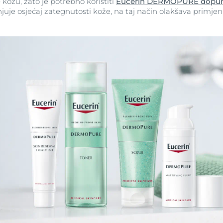
 kožu, zato je potrebno koristiti
Eucerin DERMOPURE dopun
juje osjećaj zategnutosti kože, na taj način olakšava primjen