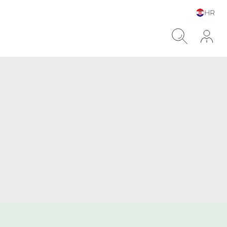
HR
Choose your Language &
Country
ronskom kiselinom