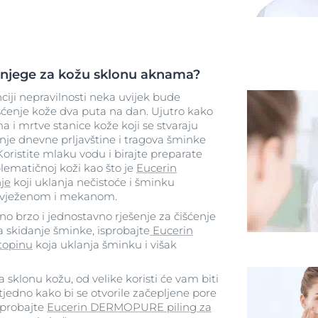
a njege za kožu sklonu aknama?
ciji nepravilnosti neka uvijek bude
išćenje kože dva puta na dan. Ujutro kako
ma i mrtve stanice kože koji se stvaraju
nje dnevne prljavštine i tragova šminke
Koristite mlaku vodu i birajte preparate
ematičnoj koži kao što je
Eucerin
je
koji uklanja nečistoće i šminku
 osvježenom i mekanom.
no brzo i jednostavno rješenje za čišćenje
a skidanje šminke, isprobajte
Eucerin
topinu
koja uklanja šminku i višak
klonu kožu, od velike koristi će vam biti
jedno kako bi se otvorile začepljene pore
Isprobajte
Eucerin DERMOPURE piling za