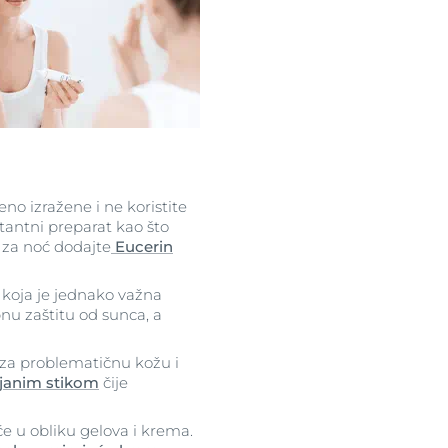
eno izražene i ne koristite
tantni preparat kao što
 za noć dodajte
Eucerin
 koja je jednako važna
nu zaštitu od sunca, a
i za problematičnu kožu i
anim stikom
čije
će u obliku gelova i krema.