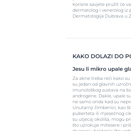
korisne savjete pružit će v
dermatolog i venerolog iz 
Dermatologija Dubrava u 
KAKO DOLAZI DO P
Jesu li mikro upale gl
Za akne treba reći kako su
su jedan od glavnih uzročn
imunološkog sustava na bak
androgene. Dakle, upale su
ne samo onda kad su nepravi
Unutarnji čimbenici, kao 
puberteta ili mjesečnog cikl
su utjecaj okoliša, mogu p
što uzrokuje mitesere i priš
stvaranju bakterija što vod