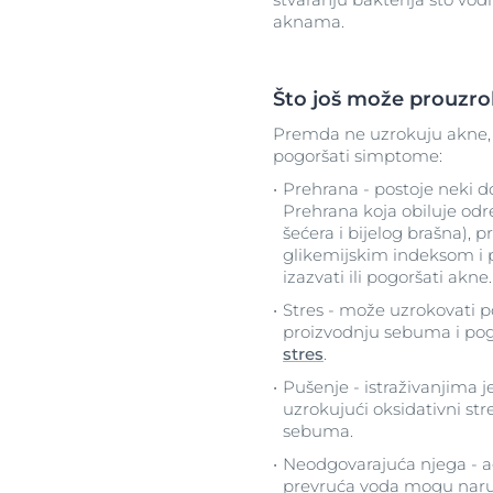
aknama.
Što još može prouzro
Premda ne uzrokuju akne,
pogoršati simptome:
Prehrana - postoje neki 
Prehrana koja obiluje od
šećera i bijelog brašna),
glikemijskim indeksom i
izazvati ili pogoršati akne
Stres - može uzrokovati p
proizvodnju sebuma i pog
stres
.
Pušenje - istraživanjima
uzrokujući oksidativni st
sebuma.
Neodgovarajuća njega - a
prevruća voda mogu naruši