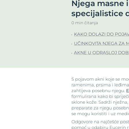
Njega masne i 
Suha koža
Izrazito osjetl
Otkrijte
specijalistice
njegu pro
Itchy Skin
Suha koža
0 min čitanja
Ispucale usne
Koža sklona cr
KAKO DOLAZI DO POJAV
Koža sklona crvenilu
Problemi vlasi
UČINKOVITA NJEGA ZA
Problemi vlasišta i kose
Osjetljiva koža
AKNE U ODRASLOJ DOBI 
Osjetljiva koža
Zaštita od su
Zaštita od sunca
Znojenje
SPF 30
Znojenje
S pojavom akni koje se mogu 
O koži
ramenima, prsima i leđima 
zahtijeva posebnu njegu.
E
formulirana kako bi sprije
sklone kože. Sadrži nježna, 
preparate za njegu posebn
se mogu koristiti i uz medic
Odgovore na najčešće posta
pomoć u odabiru Eucerin rut