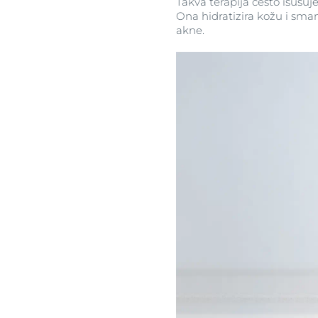
Takva terapija često isušuje
Ona hidratizira kožu i sman
akne.