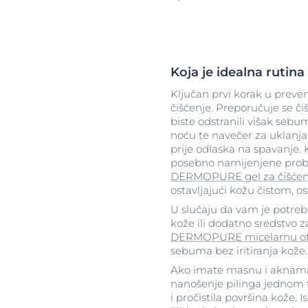
Koja je idealna rutin
Ključan prvi korak u preven
čišćenje. Preporučuje se č
biste odstranili višak sebu
noću te navečer za uklanja
prije odlaska na spavanje. 
posebno namijenjene probl
DERMOPURE gel za čišćen
ostavljajući kožu čistom,
U slučaju da vam je potreb
kože ili dodatno sredstvo z
DERMOPURE micelarnu o
sebuma bez iritiranja kože.
Ako imate masnu i aknama s
nanošenje pilinga jednom t
i pročistila površina kože. 