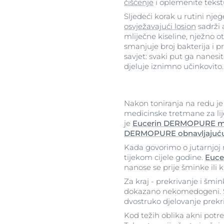
čišćenje
i oplemenite tekst
Sljedeći korak u rutini njeg
osvježavajući losion
sadrži 
mliječne kiseline, nježno ot
smanjuje broj bakterija i 
savjet: svaki put ga nanes
djeluje iznimno učinkovito.
Nakon toniranja na redu je h
medicinske tretmane za lij
je
Eucerin DERMOPURE mat
DERMOPURE obnavljajuć
Kada govorimo o jutarnjoj r
tijekom cijele godine.
Euce
nanose se prije šminke ili
Za kraj - prekrivanje i šmi
dokazano nekomedogeni. Sm
dvostruko djelovanje prekri
Kod težih oblika akni potre