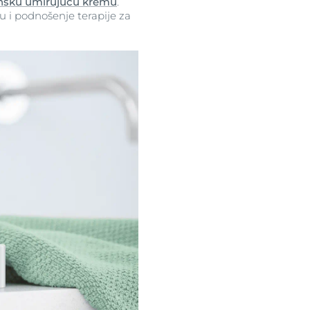
sku umirujuću kremu
.
u i podnošenje terapije za