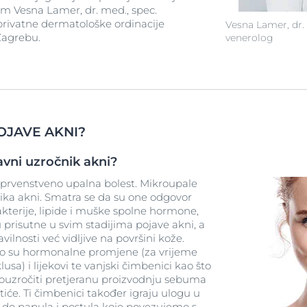
am Vesna Lamer, dr. med., spec.
privatne dermatološke ordinacije
Vesna Lamer, dr.
Zagrebu.
venerolog
OJAVE AKNI?
avni uzročnik akni?
 prvenstveno upalna bolest. Mikroupale
ika akni. Smatra se da su one odgovor
terije, lipide i muške spolne hormone,
 prisutne u svim stadijima pojave akni, a
lnosti već vidljive na površini kože.
što su hormonalne promjene (za vrijeme
usa) i lijekovi te vanjski čimbenici kao što
rouzročiti pretjeranu proizvodnju sebuma
tiće. Ti čimbenici također igraju ulogu u
i do papula i postula koje povezujemo s