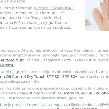
uru svoje kože.
e kože je toniranje.
Eucerin DERMOPURE
aktivnu antibakterijsku formulu s 2%
vara pore bez isušivanja kože, čisti,
priprema kožu za kasniju njegu. Dodatni
ite na T-zonu jer upravo na tom području
idratacija! Ako su nepravilnosti na vašoj koži blago ili umjer
ečenje simptoma akni, isprobajte njegujući i matirajući hidra
irajući fluid
. Za čišću i zaglađenu kožu u vašu rutinu njege
u kremu
.
utini njege, nikako ne smijete zaboraviti na zaštitu od sunca
rin Oil Control Dry Touch SPF 30
i
SPF
50+
nude koži potreb
 kao podloga za šminku.
nka. Koristite samo one preparate koji su posebno formuliran
anjite vidljivost nepravilnosti s
Eucerin DERMOPURE oboj
va i uz pomoć salicilne kiseline smanjuje akne.
bno je propisati medicinsku terapiju za liječenje akni, najčeš