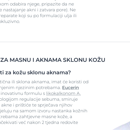
kom odabira njege, pripazite da ne
nastajanje akni i zatvara pore). Ne
parate koji su po formulaciji ulja ili
okluzivno.
 ZA MASNU I AKNAMA SKLONU KOŽU
iti za kožu sklonu aknama?
ična ili sklona aknama, imat će koristi od
njenim njezinim potrebama.
Eucerin
 inovativnu formulu s
likokalkonom A
,
ologijom regulacije sebuma, smiruje
e akne i prištiće te sprječava njihov
 djeluju na samom izvoru nastanka kožnih
potrebama zahtjevne masne kože, a
čekivati već nakon 2 tjedna redovite