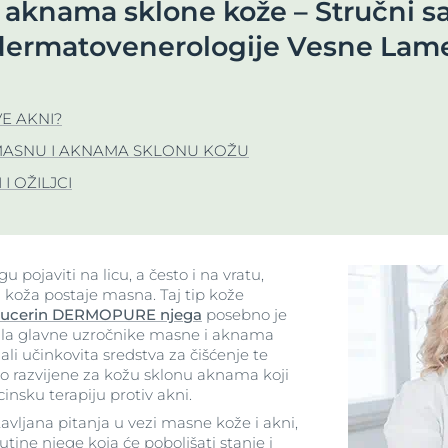
aknama sklone kože – Stručni sa
Our commitment
Koža koja stari
jiva koža
Potpuna Eucerin Hyaluron-
 Eucerin Anti-Pigment
Program društve
 dermatovenerologije Vesne Lame
Filler linija
Anti-age serum s vitaminom C
tiv hiperpigmentacija
odgovornosti #eucerin
Hyaluron-Filler Vitamin C booster
Hypersensitive Skin
venilu
8 ML
Saznajte više
Saznajte više
Lipo-Balance
E AKNI?
4.9
230 Recenzije
šta i kose
pH5
 MASNU I AKNAMA SKLONU KOŽU
Kupi
Q10 Active
I OŽILJCI
nca
Sun Protection
Koža koja stari
UreaRepair
FINE LINIJE I BORE
Hyaluron-Filler dnevna krema sa SPF 30
pojaviti na licu, a često i na vratu,
koža postaje masna. Taj tip kože
50 ml
ucerin DERMOPURE njega
posebno je
5.0
273 Recenzije
čila glavne uzročnike masne i aknama
ali učinkovita sredstva za čišćenje te
Kupi
o razvijene za kožu sklonu aknama koji
insku terapiju protiv akni.
vljana pitanja u vezi masne kože i akni,
Sva njega
ine njege koja će poboljšati stanje i