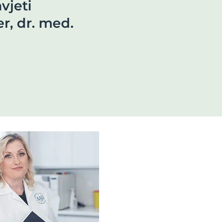
vjeti
ne
r, dr. med.
clusion