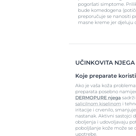
pogoršati simptome. Prili
bude komedogena (potiče 
preporučuje se nanositi pre
masne kreme jer djeluju 
UČINKOVITA NJEGA
Koje preparate korist
Ako je vaša koža problemat
preparata posebno namije
DERMOPURE njega
sadrži
salicilnom kiselinom
i tehn
iritacije i crvenilo, smanjuj
nastanak. Aktivni sastojci
oboljenja i udovoljavaju 
poboljšanje kože može se o
upotrebe.