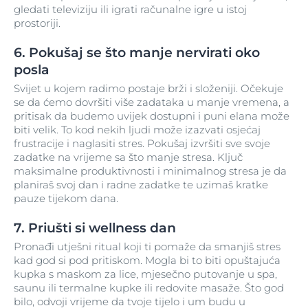
gledati televiziju ili igrati računalne igre u istoj
prostoriji.
6. Pokušaj se što manje nervirati oko
posla
Svijet u kojem radimo postaje brži i složeniji. Očekuje
se da ćemo dovršiti više zadataka u manje vremena, a
pritisak da budemo uvijek dostupni i puni elana može
biti velik. To kod nekih ljudi može izazvati osjećaj
frustracije i naglasiti stres. Pokušaj izvršiti sve svoje
zadatke na vrijeme sa što manje stresa. Ključ
maksimalne produktivnosti i minimalnog stresa je da
planiraš svoj dan i radne zadatke te uzimaš kratke
pauze tijekom dana.
7. Priušti si wellness dan
Pronađi utješni ritual koji ti pomaže da smanjiš stres
kad god si pod pritiskom. Mogla bi to biti opuštajuća
kupka s maskom za lice, mjesečno putovanje u spa,
saunu ili termalne kupke ili redovite masaže. Što god
bilo, odvoji vrijeme da tvoje tijelo i um budu u