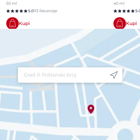
50 ml
40 ml
5.0
113 Recenzije
5.
Kupi
Kupi