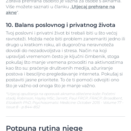
Zdrava prehrana osobito je važna za osobe s aknama.
Više možete saznati u članku „
Utjecaj prehrane na
akne
“.
10. Balans poslovnog i privatnog života
Tvoj poslovni i privatni život bi trebali biti u što većoj
ravnoteži. Možda neće biti problem zanemariti jedno ili
drugo u kratkom roku, ali dugoročna neravnoteža
dovodi do nezadovoljstva i stresa. Način na koji
upravljaš vremenom često je ključni čimbenik, stoga
pokušaj što manje vremena provoditi na aktivnostima
kao što su: praćenje društvenih medija, ažuriranje
postova i besciljno pregledavanje interneta. Pokušaj si
postaviti jasne prioritete. To će ti pomoći odvojiti ono
što je važno od onoga što je manje važno.
*Utjecaj opuštanja na oporavak aknama oštećene kože: Početni
stadij, Robinson, Hayley MSc; Jarrett, Paul FRCP, FRACP; Broadbent,
Elizabeth PhD, Psychosomatic Medicine: October 2015 - Volume 77 -
Issue 8 - p 844–852
Potpuna rutina njege