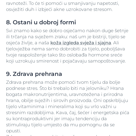
ravnoteži. To će ti pomoći u smanjivanju napetosti,
osvježiti duh i izbjeći akne uzrokovane stresom.
8. Ostani u dobroj formi
Svi znamo kako se dobro osjećamo nakon duge šetnje
ili trčanja na svježem zraku: naš um je bistriji, tijelo se
osjeća življe, a naša
koža izgleda svježa i sjajna
. Ali
tjelovježba nema samo dobrobiti za tijelo, poboljšava
tvoje raspoloženje tako što oslobađa hormone sreće
koji uzrokuju smirenost i pojačavaju samopoštovanje.
9. Zdrava prehrana
Zdrava prehrana može pomoći tvom tijelu da bolje
podnese stres. Što bi trebalo biti na jelovniku? Hrana
bogata makronutrijentima, uravnotežena i prirodna
hrana, obilje svježih i sirovih proizvoda. Oni opskrbljuju
tijelo vitaminima i mineralima koji su vrlo važni u
stresnim razdobljima. Kava, čaj, šećer i energetska pića
su kontraproduktivni jer imaju tendenciju da
stimuliraju tijelo umjesto da mu pomognu da se
opusti.