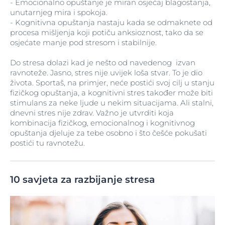
- Emocionalno opuštanje je miran osjećaj blagostanja,
unutarnjeg mira i spokoja.
- Kognitivna opuštanja nastaju kada se odmaknete od
procesa mišljenja koji potiču anksioznost, tako da se
osjećate manje pod stresom i stabilnije.
Do stresa dolazi kad je nešto od navedenog izvan
ravnoteže. Jasno, stres nije uvijek loša stvar. To je dio
života. Sportaš, na primjer, neće postići svoj cilj u stanju
fizičkog opuštanja, a kognitivni stres također može biti
stimulans za neke ljude u nekim situacijama. Ali stalni,
dnevni stres nije zdrav. Važno je utvrditi koja
kombinacija fizičkog, emocionalnog i kognitivnog
opuštanja djeluje za tebe osobno i što češće pokušati
postići tu ravnotežu.
10 savjeta za razbijanje stresa