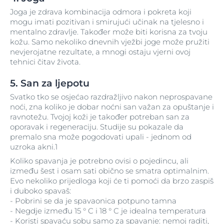
Joga je zdrava kombinacija odmora i pokreta koji
mogu imati pozitivan i smirujući učinak na tjelesno i
mentalno zdravlje. Također može biti korisna za tvoju
kožu. Samo nekoliko dnevnih vježbi joge može pružiti
nevjerojatne rezultate, a mnogi ostaju vjerni ovoj
tehnici čitav života.
5. San za ljepotu
Svatko tko se osjećao razdražljivo nakon neprospavane
noći, zna koliko je dobar noćni san važan za opuštanje i
ravnotežu. Tvojoj koži je također potreban san za
oporavak i regeneraciju. Studije su pokazale da
premalo sna može pogodovati upali - jednom od
uzroka akni.1
Koliko spavanja je potrebno ovisi o pojedincu, ali
između šest i osam sati obično se smatra optimalnim.
Evo nekoliko prijedloga koji će ti pomoći da brzo zaspiš
i duboko spavaš:
- Pobrini se da je spavaonica potpuno tamna
- Negdje između 15 ° C i 18 ° C je idealna temperatura
- Koristi spavaću sobu samo za spavanje: nemoj raditi,