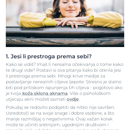
1. Jesi li prestroga prema sebi?
Kako se vidiš? Imaš li nerealna očekivanja o tome kako
te drugi vide? Postavi si ova pitanja kako bi otkrila jesi
li prestroga prema sebi. Mnogi krive medije za
postavljanje nerealnih ciljeva ljepote. Stresno je stalno
biti pod pritiskom ispunjenja tih ciljeva - pogotovo ako
je tvoja
koža sklona aknama
. Više o psihološkom
utjecaju akni možeš saznati
ovdje
.
Pokušaj se redovito podsjetiti da nitko nije savršen.
Usredotoči se na svoje snage i dobre osobine, a što
manje razmišljaj o negativnima. Ovaj važan korak
može te učiniti sretnijom, ugodnijim društvom i