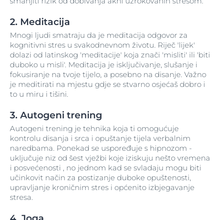
smanjiti rizik od dobivanja akni uzrokovanih stresom.
2. Meditacija
Mnogi ljudi smatraju da je meditacija odgovor za
kognitivni stres u svakodnevnom životu. Riječ 'lijek'
dolazi od latinskog 'meditacije' koja znači 'misliti' ili 'biti
duboko u misli'. Meditacija je isključivanje, slušanje i
fokusiranje na tvoje tijelo, a posebno na disanje. Važno
je meditirati na mjestu gdje se stvarno osjećaš dobro i
to u miru i tišini.
3. Autogeni trening
Autogeni trening je tehnika koja ti omogućuje
kontrolu disanja i srca i opuštanje tijela verbalnim
naredbama. Ponekad se uspoređuje s hipnozom -
uključuje niz od šest vježbi koje iziskuju nešto vremena
i posvećenosti , no jednom kad se svladaju mogu biti
učinkovit način za postizanje duboke opuštenosti,
upravljanje kroničnim stres i općenito izbjegavanje
stresa.
4. Joga