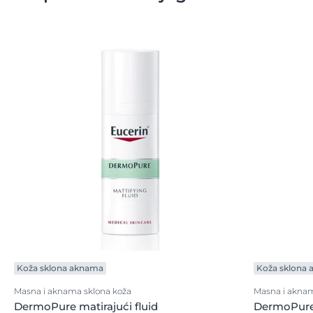
Koža sklona aknama
Koža sklona
Masna i aknama sklona koža
Masna i aknam
DermoPure matirajući fluid
DermoPure