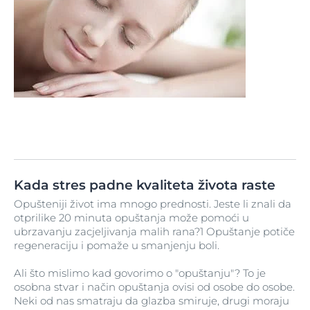
Kada stres padne kvaliteta života raste
Opušteniji život ima mnogo prednosti. Jeste li znali da
otprilike 20 minuta opuštanja može pomoći u
ubrzavanju zacjeljivanja malih rana?1 Opuštanje potiče
regeneraciju i pomaže u smanjenju boli.
Ali što mislimo kad govorimo o "opuštanju"? To je
osobna stvar i način opuštanja ovisi od osobe do osobe.
Neki od nas smatraju da glazba smiruje, drugi moraju