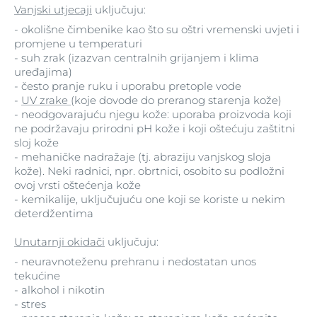
Vanjski utjecaji
uključuju:
- okolišne čimbenike kao što su oštri vremenski uvjeti i
promjene u temperaturi
- suh zrak (izazvan centralnih grijanjem i klima
uređajima)
- često pranje ruku i uporabu pretople vode
-
UV zrake
(koje dovode do preranog starenja kože)
- neodgovarajuću njegu kože: uporaba proizvoda koji
ne podržavaju prirodni pH kože i koji oštećuju zaštitni
sloj kože
- mehaničke nadražaje (tj. abraziju vanjskog sloja
kože). Neki radnici, npr. obrtnici, osobito su podložni
ovoj vrsti oštećenja kože
- kemikalije, uključujuću one koji se koriste u nekim
deterdžentima
Unutarnji okidači
uključuju:
- neuravnoteženu prehranu i nedostatan unos
tekućine
- alkohol i nikotin
- stres