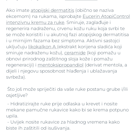
Ako imate
atopijski dermatitis
(obično se naziva
ekcemom) na rukama, isprobajte
Eucerin AtopiControl
intenzivnu kremu za ruke
. Smiruje, zaglađuje i
regenerira nadraženu, crvenu kožu ruku koja svrbi te
se može koristiti i u akutnoj fazi atopijskog dermatitisa
i u mirnijim fazama bez simptoma. Aktivni sastojci
uključuju
likokalkon A
(ekstrakt korijena sladića koji
smiruje nadraženu kožu),
ceramide
(koji pomažu u
obnovi prirodnog zaštitnog sloja kože i pomažu
regeneraciji) i
mentoksipropandiol
(derivat mentola, a
dijeli i njegovu sposobnost hlađenja i ublažavanja
svrbeža).
Što još može spriječiti da vaše ruke postanu grube i/ili
osjetljive?
- Hidratizirajte ruke prije odlaska u krevet i nosite
mekane pamučne rukavice kako bi se krema potpuno
upila.
- Uvijek nosite rukavice za hladnog vremena kako
biste ih zaštitili od isušivanja.