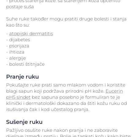
- proces starenja kože: sa starenjem koža općenito
postaje suša
Suhe ruke također mogu pratiti druge bolesti i stanja
kao što su:
-
atopijski dermatitis
- dijabetes
- psorijaza
- ihtioza
- alergije
- bolesti štitnjače
Pranje ruku
Pokušajte ruke prati samo mlakom vodom i koristite
blagi sapun koji podržava prirodni pH kože.
Eucerin
pH5 sindet
bez sapuna posebno je formuliran te je
klinički i dermatološki dokazano da štiti kožu ruku od
isušivanja čak i kod učestalog pranja.
Sušenje ruku
Pažljivo osušite ruke nakon pranja i ne zaboravite
dijelove između prstiju. Bolje je tapkati kožu kako biste