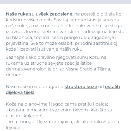
Naše ruke su uvijek zaposlene
: ne postoji dio tijela koji
koristimo više od njih. Sav taj rad predstavlja stres za
naše ruke, a uz to one su rijetko pokrivene te su stoga
izravno izložene štetnim vanjskim nadražajima kao što
su hladnoća, toplina, često pranje ruku, zagađenje i
prljavština. Sve to može oslabiti prirodni zaštitni sloj
kože i izazvati isušivanje naših ruku.
Saznajte kako
pravilno njegovati suhu kožu na
rukama
uz stručne savjete specijalistice
dermatovenerologije dr. sc. Vesne Sredoja Tišma,
dr.med.
Naše ruke imaju drugačiju
strukturu kože
od
ostalih
dijelova tijela
:
Koža na dlanovima i jagodicama prstiju i palca:
-bogata je masnim i vezivnim tkivom (kao što su
elastin i kolagen)
-ima mnogo žlijezda znojnica, ali jako malo žlijezda
lojnica