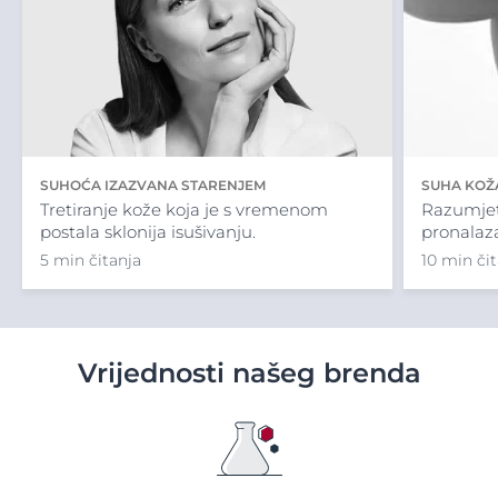
SUHOĆA IZAZVANA STARENJEM
SUHA KOŽA
Tretiranje kože koja je s vremenom
Razumjet
postala sklonija isušivanju.
pronalaza
5 min čitanja
10 min či
Vrijednosti našeg brenda