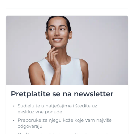
Pretplatite se na newsletter
Sudjelujte u natječajima i štedite uz
ekskluzivne ponude
Preporuke za njegu kože koje Vam najviše
odgovaraju