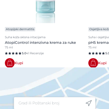
Atopijski dermatitis
Osjetljiva kož
Suha koža sklona iritacijama
Suha i osjetlji
AtopiControl intenzivna krema za ruke
pH5 krema 
75 ml
75 ml
5.0
41 Recenzije
5.
Kupi
Kupi