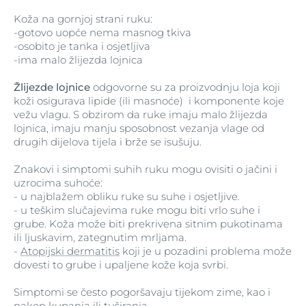
Koža na gornjoj strani ruku:
-gotovo uopće nema masnog tkiva
-osobito je tanka i osjetljiva
-ima malo žlijezda lojnica
Žlijezde lojnice
odgovorne su za proizvodnju loja koji
koži osigurava lipide (ili masnoće) i komponente koje
vežu vlagu. S obzirom da ruke imaju malo žlijezda
lojnica, imaju manju sposobnost vezanja vlage od
drugih dijelova tijela i brže se isušuju.
Znakovi i simptomi suhih ruku mogu ovisiti o jačini i
uzrocima suhoće:
- u najblažem obliku ruke su suhe i osjetljive.
- u teškim slučajevima ruke mogu biti vrlo suhe i
grube. Koža može biti prekrivena sitnim pukotinama
ili ljuskavim, zategnutim mrljama.
-
Atopijski dermatitis
koji je u pozadini problema može
dovesti to grube i upaljene kože koja svrbi.
Simptomi se često pogoršavaju tijekom zime, kao i
nakon kupanja ili tuširanja.