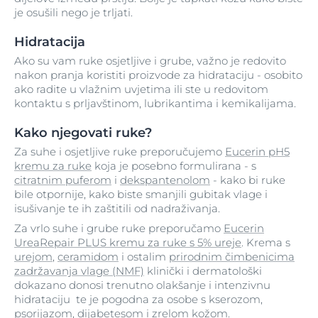
je osušili nego je trljati.
Hidratacija
Ako su vam ruke osjetljive i grube, važno je redovito
nakon pranja koristiti proizvode za hidrataciju - osobito
ako radite u vlažnim uvjetima ili ste u redovitom
kontaktu s prljavštinom, lubrikantima i kemikalijama.
Kako njegovati ruke?
Za suhe i osjetljive ruke preporučujemo
Eucerin pH5
kremu za ruke
koja je posebno formulirana - s
citratnim puferom
i
dekspantenolom
- kako bi ruke
bile otpornije, kako biste smanjili gubitak vlage i
isušivanje te ih zaštitili od nadraživanja.
Za vrlo suhe i grube ruke preporučamo
Eucerin
UreaRepair PLUS kremu za ruke s 5% ureje
. Krema s
urejom
,
ceramidom
i ostalim
prirodnim čimbenicima
zadržavanja vlage (NMF)
klinički i dermatološki
dokazano donosi trenutno olakšanje i intenzivnu
hidrataciju te je pogodna za osobe s kserozom,
psorijazom, dijabetesom i
zrelom kožom
.