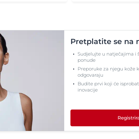
Njega za ruke i stopala
entracijama
ureje
, koja se
Noćne kreme
Okoloočna njega
Posebna njega
Pretplatite se na 
Šamponi za kosu
Serumi za lice
Sudjelujte u natječajima i 
Tonici
ponude
Preporuke za njegu kože k
Tuširanje
odgovaraju
Zaštita od sunca
Budite prvi koji će isproba
Zaštita od znojenja
inovacije
Registrira