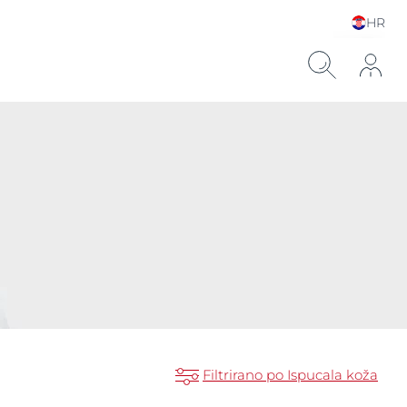
HR
Choose your Language &
Country
ronskom kiselinom
Filtrirano po Ispucala koža