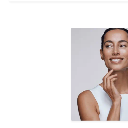
Eucerin UreaRepair njega dostupna je s različitim konc
primjenjuje ovisno o težini suhoće kože.