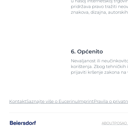
u našoj internetskoj trgovi
pridržava pravo tražiti neo
znakova, dizajna, autorski
6. Općenito
Nevaljanost ili neučinkovit
korištenja. Zbog tehničkih 
prijaviti kršenje zakona na
Kontakt
Saznajte više o Eucerinu
Imprint
Pravila o privatn
ABOUT
POSAO 