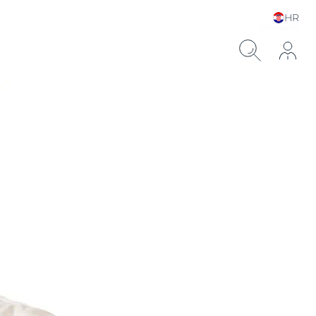
HR
Choose your Language &
Country
ronskom kiselinom