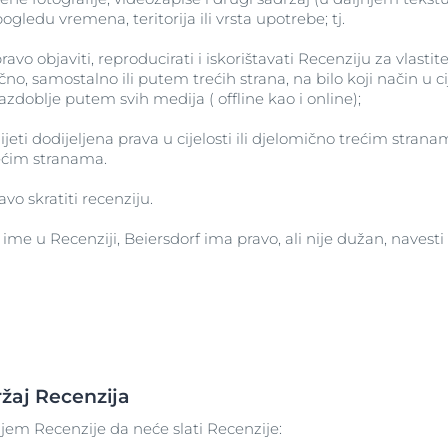
gledu vremena, teritorija ili vrsta upotrebe; tj.
ravo objaviti, reproducirati i iskorištavati Recenziju za vlastite
mično, samostalno ili putem trećih strana, na bilo koji način u c
doblje putem svih medija ( offline kao i online);
ijeti dodijeljena prava u cijelosti ili djelomično trećim str
rećim stranama.
vo skratiti recenziju.
 ime u Recenziji, Beiersdorf ima pravo, ali nije dužan, navest
ržaj Recenzija
njem Recenzije da neće slati Recenzije: