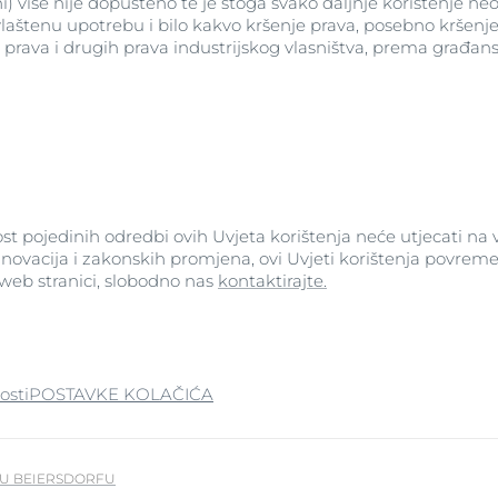
ni) više nije dopušteno te je stoga svako daljnje korištenje ne
vlaštenu upotrebu i bilo kakvo kršenje prava, posebno kršenje
h prava i drugih prava industrijskog vlasništva, prema građan
ost pojedinih odredbi ovih Uvjeta korištenja neće utjecati na 
inovacija i zakonskih promjena, ovi Uvjeti korištenja povremen
 web stranici, slobodno nas
kontaktirajte.
osti
POSTAVKE KOLAČIĆA
U BEIERSDORFU