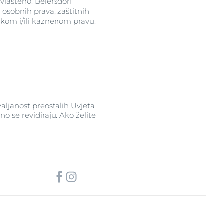
ovlašteno. Beiersdorf
 osobnih prava, zaštitnih
skom i/ili kaznenom pravu.
valjanost preostalih Uvjeta
o se revidiraju. Ako želite