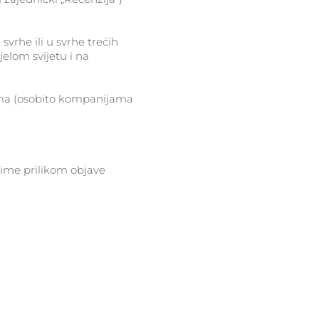
 svrhe ili u svrhe trećih
ijelom svijetu i na
anama (osobito kompanijama
i ime prilikom objave