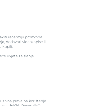
aviti recenziju proizvoda
a, dodavati videozapise ili
 kupili.
deće uvjete za slanje
uzivna prava na korištenje
u zajednički „Recenzija”)