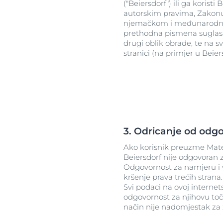
("Beiersdorf") ili ga koris
autorskim pravima, Zakonu
njemačkom i međunarodnom 
prethodna pismena suglasno
drugi oblik obrade, te na s
stranici (na primjer u Beie
3. Odricanje od odg
Ako korisnik preuzme Materi
Beiersdorf nije odgovoran z
Odgovornost za namjeru i 
kršenje prava trećih strana.
Svi podaci na ovoj internets
odgovornost za njihovu točn
način nije nadomjestak za zd