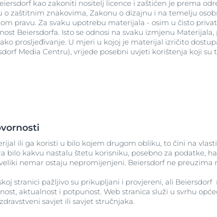
ti Beiersdorf kao zakoniti nositelj licence i zaštićen je prema
 o zaštitnim znakovima, Zakonu o dizajnu i na temelju oso
pravu. Za svaku upotrebu materijala - osim u čisto privatn
st Beiersdorfa. Isto se odnosi na svaku izmjenu Materijala, 
vako prosljeđivanje. U mjeri u kojoj je materijal izričito dos
rsdorf Media Centru), vrijede posebni uvjeti korištenja koji s
ovornosti
jal ili ga koristi u bilo kojem drugom obliku, to čini na vlast
a bilo kakvu nastalu štetu korisniku, posebno za podatke, hard
veliki nemar ostaju nepromijenjeni. Beiersdorf ne preuzima
koj stranici pažljivo su prikupljani i provjereni, ali Beiersdo
ost, aktualnost i potpunost. Web stranica služi u svrhu općeg 
ravstveni savjet ili savjet stručnjaka.