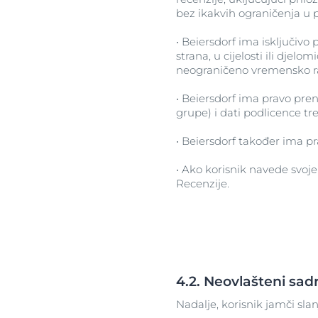
bez ikakvih ograničenja u po
• Beiersdorf ima isključivo p
strana, u cijelosti ili djelo
neograničeno vremensko raz
• Beiersdorf ima pravo pren
grupe) i dati podlicence t
• Beiersdorf također ima pra
• Ako korisnik navede svoje
Recenzije.
4.2. Neovlašteni sad
Nadalje, korisnik jamči sla