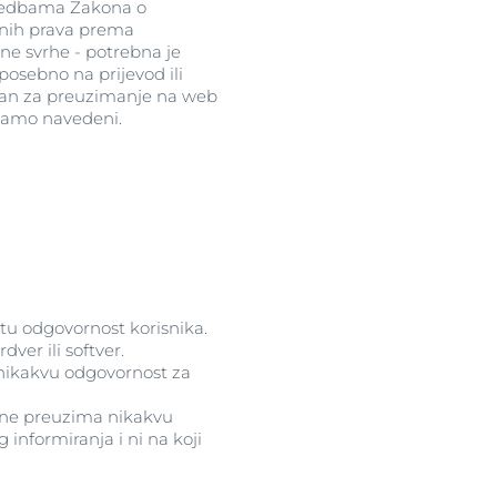
 odredbama Zakona o
bnih prava prema
e svrhe - potrebna je
posebno na prijevod ili
tupan za preuzimanje na web
u tamo navedeni.
itu odgovornost korisnika.
ver ili softver.
 nikakvu odgovornost za
rf ne preuzima nikakvu
informiranja i ni na koji