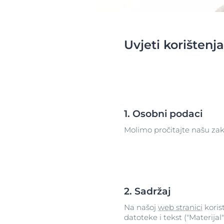
Suha koža
Izrazito osjetl
Otkrijte
njegu pro
Itchy Skin
Suha koža
Uvjeti korištenja
Ispucale usne
Koža sklona cr
Koža sklona crvenilu
Problemi vlasi
Problemi vlasišta i kose
Osjetljiva koža
Osjetljiva koža
Zaštita od su
Zaštita od sunca
Znojenje
SPF 30
1. Osobni podaci
Znojenje
Molimo pročitajte našu z
O koži
2. Sadržaj
Na našoj
web stranici
korist
datoteke i tekst ("Materijal