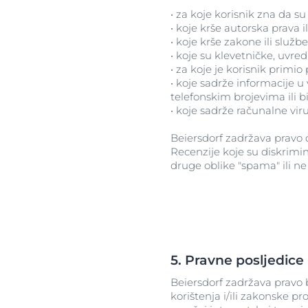
• za koje korisnik zna da s
• koje krše autorska prava i
• koje krše zakone ili služ
• koje su klevetničke, uvredl
• za koje je korisnik primio
• koje sadrže informacije 
telefonskim brojevima ili
• koje sadrže računalne vir
Beiersdorf zadržava pravo d
Recenzije koje su diskrimin
druge oblike "spama" ili ne 
5. Pravne posljedice
Beiersdorf zadržava pravo b
korištenja i/ili zakonske 