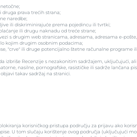
u netočne;
li druga prava trećih strana;
bene naredbe;
jive ili diskriminirajuće prema pojedincu ili tvrtki;
 plaćanje ili drugu naknadu od treće strane;
u vezi s drugim web stranicama, adresama, adresama e-pošte,
 bilo kojim drugim osobnim podacima;
use, "crve" ili druge potencijalno štetne računalne programe il
a izbriše Recenzije s nezakonitim sadržajem, uključujući, ali
atorne, nasilne, pornografske, rasističke ili sadrže lančana p
objavi takav sadržaj na stranici.
lokiranja korisničkog pristupa području za prijavu ako korisn
propise. U tom slučaju korištenje ovog područja (uključujući 