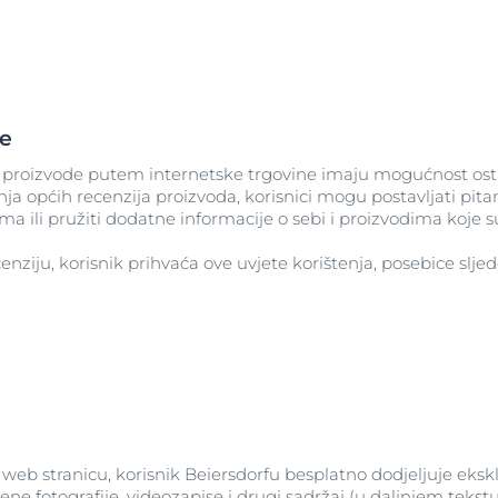
je
aše proizvode putem internetske trgovine imaju mogućnost ost
 općih recenzija proizvoda, korisnici mogu postavljati pitanj
ma ili pružiti dodatne informacije o sebi i proizvodima koje su
enziju, korisnik prihvaća ove uvjete korištenja, posebice slje
eb stranicu, korisnik Beiersdorfu besplatno dodjeljuje ekskl
žene fotografije, videozapise i drugi sadržaj (u daljnjem tekst