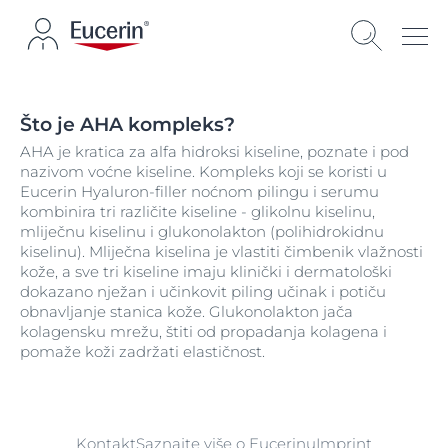
Što je AHA kompleks?
AHA je kratica za alfa hidroksi kiseline, poznate i pod
nazivom voćne kiseline. Kompleks koji se koristi u
Eucerin Hyaluron-filler noćnom pilingu i serumu
kombinira tri različite kiseline - glikolnu kiselinu,
mliječnu kiselinu i glukonolakton (polihidrokidnu
kiselinu). Mliječna kiselina je vlastiti čimbenik vlažnosti
kože, a sve tri kiseline imaju klinički i dermatološki
dokazano nježan i učinkovit piling učinak i potiču
obnavljanje stanica kože. Glukonolakton jača
kolagensku mrežu, štiti od propadanja kolagena i
pomaže koži zadržati elastičnost.
Kontakt
Saznajte više o Eucerinu
Imprint