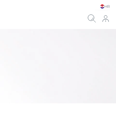
HR
Choose your Language &
Country
ronskom kiselinom