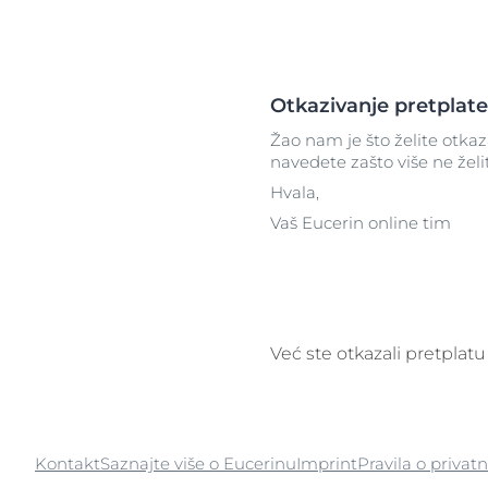
Suha koža
Izrazito osjetl
Otkrijte
njegu pro
Itchy Skin
Suha koža
Ispucale usne
Koža sklona cr
Otkazivanje pretplate
Koža sklona crvenilu
Problemi vlasi
Žao nam je što želite otka
navedete zašto više ne žel
Problemi vlasišta i kose
Osjetljiva koža
Hvala,
Osjetljiva koža
Zaštita od su
Vaš Eucerin online tim
Zaštita od sunca
Znojenje
SPF 30
Znojenje
O koži
Već ste otkazali pretplat
Kontakt
Saznajte više o Eucerinu
Imprint
Pravila o privatn