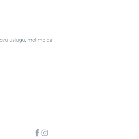
ne
clusion
o ovu uslugu, molimo da