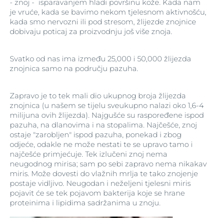
- znoj - isparavanjem hladi površinu kože. Kada nam
je vruće, kada se bavimo nekom tjelesnom aktivnošću,
kada smo nervozni ili pod stresom, žlijezde znojnice
dobivaju poticaj za proizvodnju još više znoja.
Svatko od nas ima između 25,000 i 50,000 žlijezda
znojnica samo na području pazuha.
Zapravo je to tek mali dio ukupnog broja žlijezda
znojnica (u našem se tijelu sveukupno nalazi oko 1,6-4
milijuna ovih žlijezda). Najgušće su raspoređene ispod
pazuha, na dlanovima i na stopalima. Najčešće, znoj
ostaje "zarobljen" ispod pazuha, ponekad i zbog
odjeće, odakle ne može nestati te se upravo tamo i
najčešće primjećuje. Tek izlučeni znoj nema
neugodnog mirisa; sam po sebi zapravo nema nikakav
miris. Može dovesti do vlažnih mrlja te tako znojenje
postaje vidljivo. Neugodan i neželjeni tjelesni miris
pojavit će se tek pojavom bakterija koje se hrane
proteinima i lipidima sadržanima u znoju.