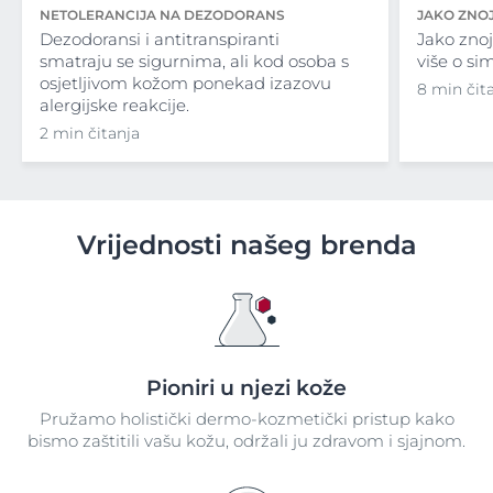
NETOLERANCIJA NA DEZODORANS
JAKO ZNO
Dezodoransi i antitranspiranti
Jako znoj
smatraju se sigurnima, ali kod osoba s
više o si
osjetljivom kožom ponekad izazovu
8 min čit
alergijske reakcije.
2 min čitanja
Vrijednosti našeg brenda
Pioniri u njezi kože
Pružamo holistički dermo-kozmetički pristup kako
bismo zaštitili vašu kožu, održali ju zdravom i sjajnom.