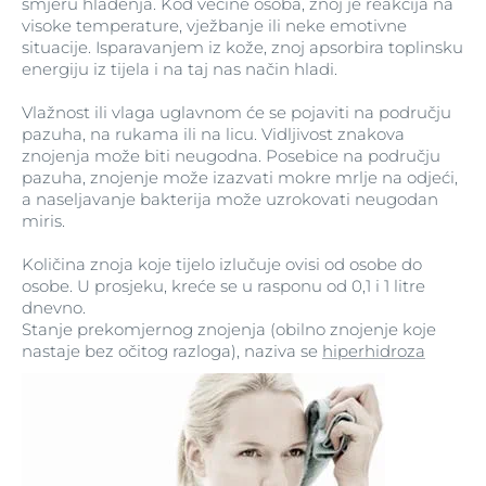
smjeru hlađenja. Kod većine osoba, znoj je reakcija na
visoke temperature, vježbanje ili neke emotivne
situacije. Isparavanjem iz kože, znoj apsorbira toplinsku
energiju iz tijela i na taj nas način hladi.
Vlažnost ili vlaga uglavnom će se pojaviti na području
pazuha, na rukama ili na licu. Vidljivost znakova
znojenja može biti neugodna. Posebice na području
pazuha, znojenje može izazvati mokre mrlje na odjeći,
a naseljavanje bakterija može uzrokovati neugodan
miris.
Količina znoja koje tijelo izlučuje ovisi od osobe do
osobe. U prosjeku, kreće se u rasponu od 0,1 i 1 litre
dnevno.
Stanje prekomjernog znojenja (obilno znojenje koje
nastaje bez očitog razloga), naziva se
hiperhidroza