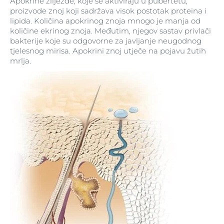
Apokrine žlijezde, koje se aktiviraju u pubertetu,
proizvode znoj koji sadržava visok postotak proteina i
lipida. Količina apokrinog znoja mnogo je manja od
količine ekrinog znoja. Međutim, njegov sastav privlači
bakterije koje su odgovorne za javljanje neugodnog
tjelesnog mirisa. Apokrini znoj utječe na pojavu žutih
mrlja.