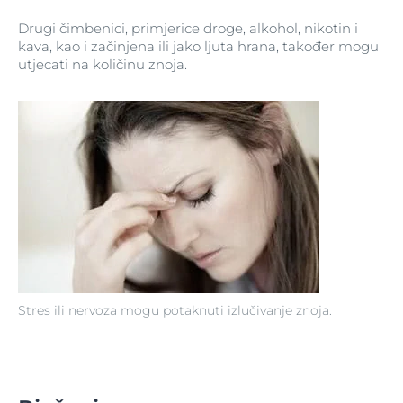
Drugi čimbenici, primjerice droge, alkohol, nikotin i
kava, kao i začinjena ili jako ljuta hrana, također mogu
utjecati na količinu znoja.
Stres ili nervoza mogu potaknuti izlučivanje znoja.