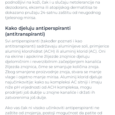
podnošljivi na koži, čak i u slučaju netolerancije na
dezodorans, ekcema ili atopijskog dermatitisa te
dokazano pružaju 24-satnu zaštitu od neugodnog
tjelesnog mirisa.
Kako djeluju antiperspiranti
(antitranspiranti)
Svi antiperspiranti (također poznati i kao
antitranspiranti) sadržavaju aluminijeve soli, primjerice
aluminij klorohidrat (ACH) ili aluminij klorid (AC). Oni
na ekrine i apokrine žlijezde znojnice djeluju
djelomičnim i reverzibilnim začepljenjem kanalića
žlijezda znojnica, čime se smanjuje količina znoja.
Zbog smanjene proizvodnje znoja, stvara se manje
vlage i osjetno manje mirisa. Aluminij klorid djeluje
najučinkovitije: kako su kompleksi AC sitniji i imaju
niže pH vrijednosti od ACH kompleksa, mogu
prodrijeti još dublje u znojne kanaliće i držati ih
zatvorenima još dulje.
Ako vas čak ni visoko učinkoviti antiperspiranti ne
zaštite od znojenja, postoji mogućnost da patite od