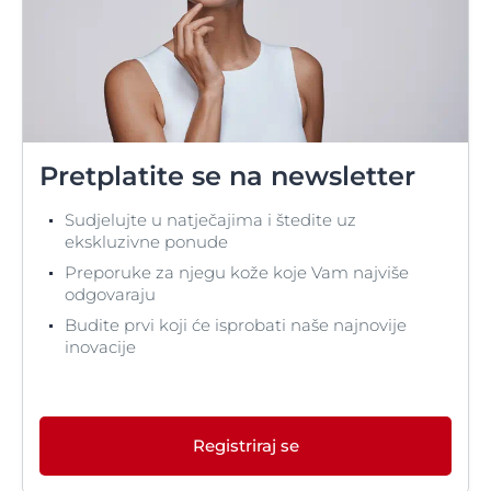
Pretplatite se na newsletter
Sudjelujte u natječajima i štedite uz
ekskluzivne ponude
Preporuke za njegu kože koje Vam najviše
odgovaraju
Budite prvi koji će isprobati naše najnovije
inovacije
Registriraj se