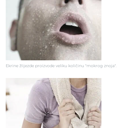
Ekrine žlijezde proizvode veliku količinu "mokrog znoja".