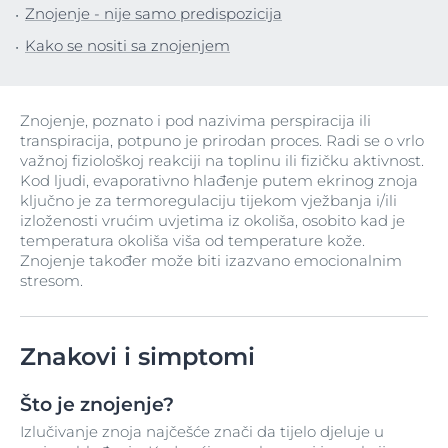
Znojenje - nije samo predispozicija
Kako se nositi sa znojenjem
Znojenje, poznato i pod nazivima perspiracija ili
transpiracija, potpuno je prirodan proces. Radi se o vrlo
važnoj fiziološkoj reakciji na toplinu ili fizičku aktivnost.
Kod ljudi, evaporativno hlađenje putem ekrinog znoja
ključno je za termoregulaciju tijekom vježbanja i/ili
izloženosti vrućim uvjetima iz okoliša, osobito kad je
temperatura okoliša viša od temperature kože.
Znojenje također može biti izazvano emocionalnim
stresom.
Znakovi i simptomi
Što je znojenje?
Izlučivanje znoja najčešće znači da tijelo djeluje u