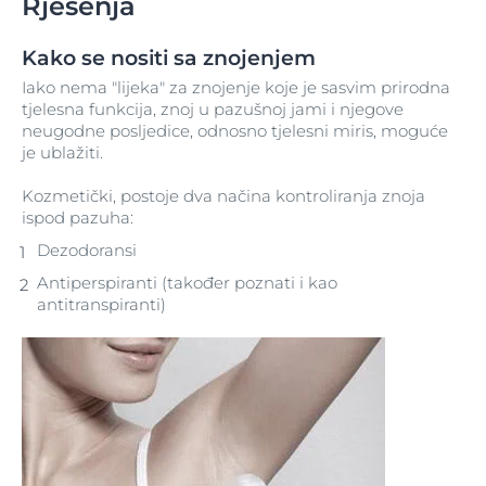
Rješenja
Kako se nositi sa znojenjem
Iako nema "lijeka" za znojenje koje je sasvim prirodna
tjelesna funkcija, znoj u pazušnoj jami i njegove
neugodne posljedice, odnosno tjelesni miris, moguće
je ublažiti.
Kozmetički, postoje dva načina kontroliranja znoja
ispod pazuha:
Dezodoransi
Antiperspiranti (također poznati i kao
antitranspiranti)