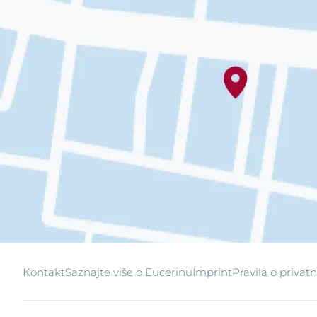
Kontakt
Saznajte više o Eucerinu
Imprint
Pravila o privatn