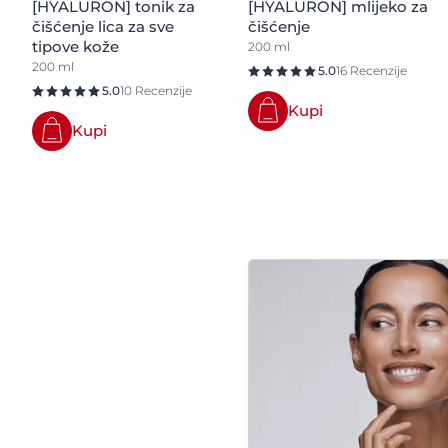
[HYALURON] tonik za
[HYALURON] mlijeko za
čišćenje lica za sve
čišćenje
tipove kože
200 ml
200 ml
5.0
16 Recenzije
5.0
10 Recenzije
Kupi
Kupi