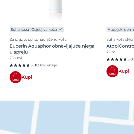
Suha koža
Osjetljiva koža
+1
Atopijski derma
Za izrazito suhu, nadraženu kožu
Suha koža sklon
Eucerin Aquaphor obnavljajuća njega
AtopiContro
u spreju
75 ml
250 ml
5.0
5.0
13 Recenzije
Kupi
Kupi