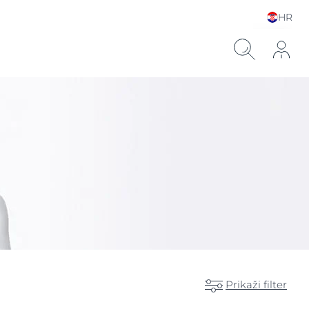
HR
Choose your Language &
Country
ronskom kiselinom
Prikaži filter