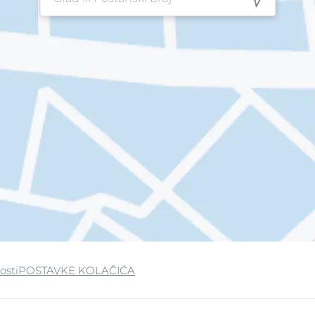
osti
POSTAVKE KOLAČIĆA