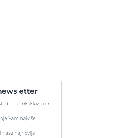
newsletter
štedite uz ekskluzivne
oje Vam najviše
ti naše najnovije