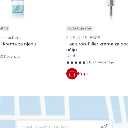
titis
Koža koja stari
a iritacijama
FINE LINIJE I BORE
l krema za njegu
Hyaluron-Filler krema za po
očiju
15 ml
50 Recenzije
5.0
124 Recenzije
Kupi