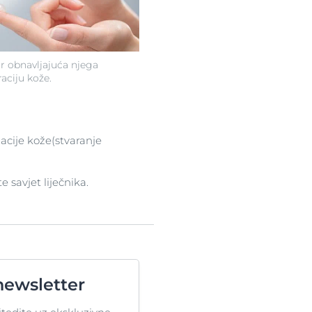
 obnavljajuća njega
aciju kože.
zacije kože(stvaranje
e savjet liječnika.
newsletter