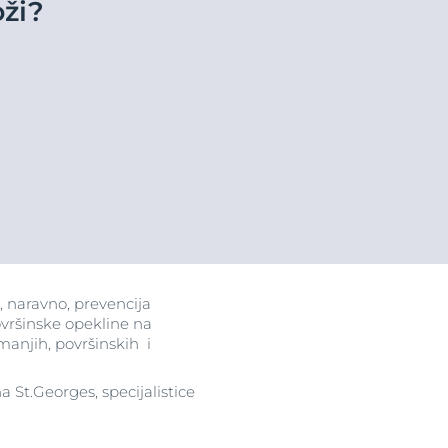
oži?
ne
clusion
, naravno, prevencija
ovršinske opekline na
manjih, površinskih i
na St.Georges, specijalistice