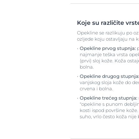
Koje su različite vrs
Opekline se razlikuju po ozb
ozljede koju ostavljaju na k
Opekline prvog stupnja:
p
najmanje teška vrsta ope
(prvi) sloj kože. Koža osta
bolna.
Opekline drugog stupnja
vanjskog sloja kože do de
crvena i bolna.
Opekline trećeg stupnja:
"opekline s punom debljin
kosti ispod površine kože
suho, vrlo često koža nije