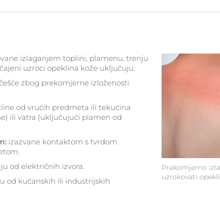
vane izlaganjem toplini, plamenu, trenju
čajeni uzroci opeklina kože uključuju:
češće zbog prekomjerne izloženosti
line od vrućih predmeta ili tekućina
e) ili vatra (uključujući plamen od
em:
izazvane kontaktom s tvrdom
žetom.
ju od električnih izvora.
Prekomjerno izl
uzrokovati opekli
u od kućanskih ili industrijskih