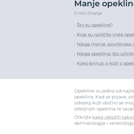
Manje opekline
Suha koža
Izrazito osjetl
Otkrijte
0 min čitanja
njegu pro
Itchy Skin
Suha koža
Što su opekline?
Ispucale usne
Koža sklona cr
Koje su različite vrste ope
Koža sklona crvenilu
Problemi vlasi
Njega manje, površinske 
Problemi vlasišta i kose
Osjetljiva koža
Njega opeklina: što učini
Osjetljiva koža
Zaštita od su
Kako brinuti o koži s ope
Zaštita od sunca
Znojenje
SPF 30
Znojenje
O koži
Opekline su jedna od najčeš
opeklina. Kad se pojave, oz
odrasloj koži obično se mo
ozbiljnijih opeklina te sav
Otkrijte
kako ublažiti takv
dermatologije i venerologij