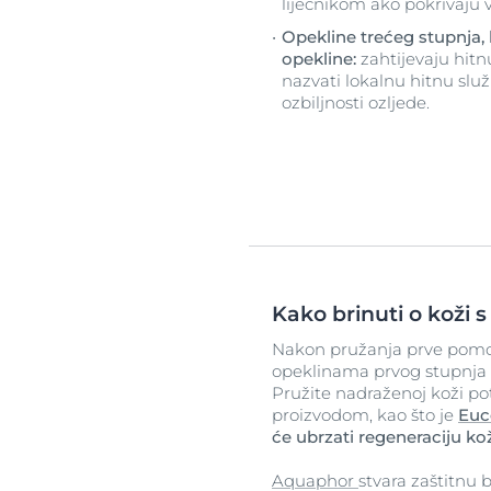
liječnikom ako pokrivaju ve
Opekline trećeg stupnja, 
opekline:
zahtijevaju hit
nazvati lokalnu hitnu služb
ozbiljnosti ozljede.
Kako brinuti o koži 
Nakon pružanja prve pomo
opeklinama prvog stupnja 
Pružite nadraženoj koži po
proizvodom, kao što je
Euc
će ubrzati regeneraciju ko
Aquaphor
stvara zaštitnu 