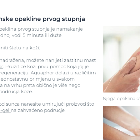
nske opekline prvog stupnja
opeklina prvog stupnja je namakanje
noj vodi 5 minuta ili duže.
iti štetu na koži:
i nadražena, možete nanijeti zaštitnu mast
or
. Pružit će koži prvu pomoć koja joj je
regeneraciju.
Aquaphor
dolazi u različitim
 jednostavnu primjenu u svakom
a na vrhu prsta obično je više nego
područja kože.
Njega opeklina ovi
 od sunca nanesite umirujući proizvod što
a-gel
na zahvaćeno područje.