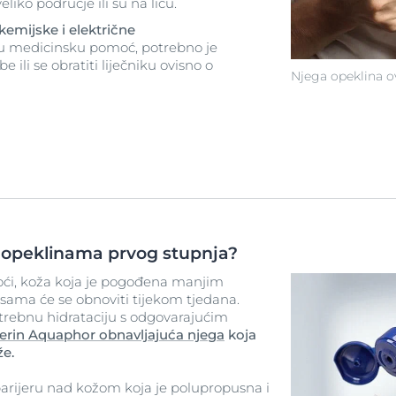
liko područje ili su na licu.
kemijske i električne
nu medicinsku pomoć, potrebno je
e ili se obratiti liječniku ovisno o
Njega opeklina ovi
s opeklinama prvog stupnja?
ći, koža koja je pogođena manjim
sama će se obnoviti tijekom tjedana.
trebnu hidrataciju s odgovarajućim
erin Aquaphor obnavljajuća njega
koja
že.
barijeru nad kožom koja je polupropusna i