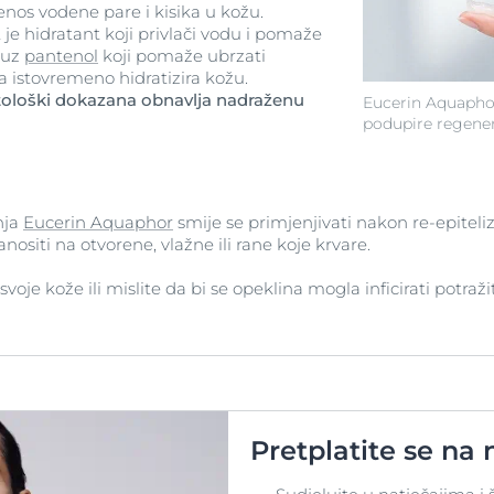
enos vodene pare i kisika u kožu.
 je hidratant koji privlači vodu i pomaže
e uz
pantenol
koji pomaže ubrzati
 a istovremeno hidratizira kožu.
atološki dokazana obnavlja nadraženu
Eucerin Aquaphor
podupire regener
nja
Eucerin Aquaphor
smije se primjenjivati nakon re-epiteli
nositi na otvorene, vlažne ili rane koje krvare.
voje kože ili mislite da bi se opeklina mogla inficirati potražit
Pretplatite se na 