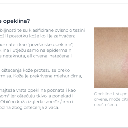
te opeklina?
iljnosti te su klasificirane ovisno o težini
oži i postotku kože koji je zahvaćen:
oznate i kao "površinske opekline",
klina i utječu samo na epidermalni
je netaknuta, ali crvena, natečena i
:
oštećenja kože protežu se preko
rmisa. Koža je prekrivena mjehurićima,
najteža vrsta opeklina poznata i kao
Opekline I. stupn
om" jer oštećuju tkivo, a ponekad i
crvena, može biti
. Obično koža izgleda smeđe /crno i
neoštećena.
 bolna zbog oštećenja živaca.