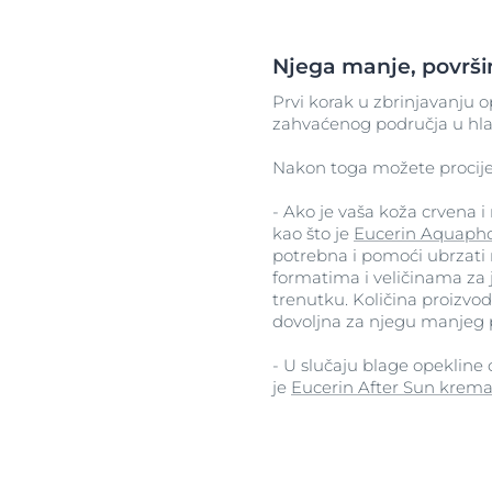
Njega manje, površi
Prvi korak u zbrinjavanju 
zahvaćenog područja u hlad
Nakon toga možete procijen
- Ako je vaša koža crvena 
kao što je
Eucerin Aquaph
potrebna i pomoći ubrzati 
formatima i veličinama za
trenutku. Količina proizvod
dovoljna za njegu manjeg 
- U slučaju blage opekline
je
Eucerin After Sun krem