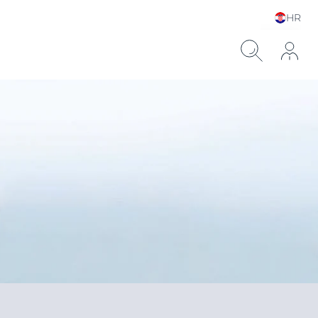
HR
Choose your Language &
Country
ronskom kiselinom