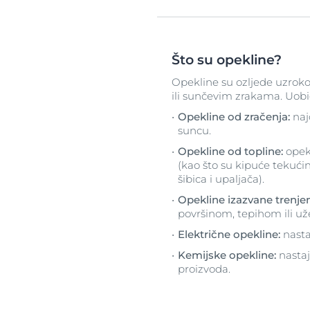
Što su opekline?
Opekline su ozljede uzroko
ili sunčevim zrakama. Uobi
Opekline od zračenja:
naj
suncu.
Opekline od topline:
opek
(kao što su kipuće tekućin
šibica i upaljača).
Opekline izazvane trenj
površinom, tepihom ili u
Električne opekline:
nasta
Kemijske opekline:
nastaj
proizvoda.