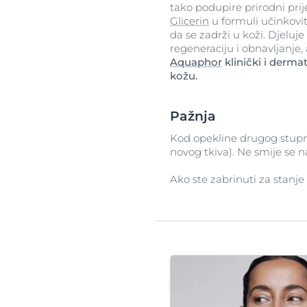
tako podupire prirodni prij
Glicerin
u formuli učinkovit
da se zadrži u koži. Djeluj
regeneraciju i obnavljanje,
Aquaphor
klinički i derm
kožu.
Pažnja
Kod opekline drugog stup
novog tkiva). Ne smije se na
Ako ste zabrinuti za stanje s