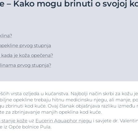
 – Kako mogu brinuti o svojoj k
Our commitment
Koža koja stari
jiva koža
Potpuna Eucerin Hyaluron-
 Eucerin Anti-Pigment
Program društve
Filler linija
Anti-age serum s vitaminom C
tiv hiperpigmentacija
odgovornosti #eucerin
Hyaluron-Filler Vitamin C booster
Hypersensitive Skin
venilu
8 ML
Saznajte više
Saznajte više
Lipo-Balance
klina?
4.9
230 Recenzije
šta i kose
pH5
opekline prvog stupnja
Kupi
Q10 Active
ti kada je koža opečena?
nca
Sun Protection
klinama prvog stupnja?
Koža koja stari
UreaRepair
FINE LINIJE I BORE
Hyaluron-Filler dnevna krema sa SPF 30
50 ml
ćih vrsta ozljeda u kućanstva. Najbolji način skrbi za kožu je
5.0
273 Recenzije
biljne opekline trebaju hitnu medicinsku njegu, ali manje, p
gu zbrinuti kod kuće. Ovaj članak objašnjava razliku između 
Kupi
jete za zbrinjavanje manjih opeklina kod kuće.
o stanje kože
uz
Eucerin Aquaphor njegu
i savjete dr. Valenti
e iz Opće bolnice Pula.
Sva njega