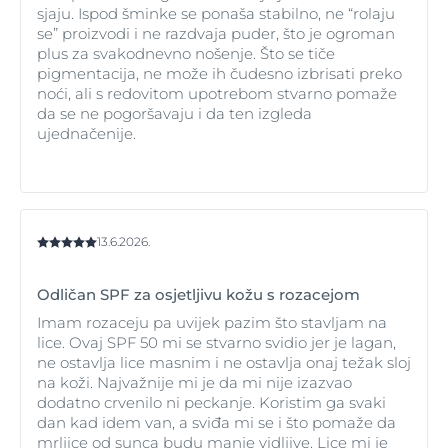
sjaju. Ispod šminke se ponaša stabilno, ne “rolaju
se” proizvodi i ne razdvaja puder, što je ogroman
plus za svakodnevno nošenje. Što se tiče
pigmentacija, ne može ih čudesno izbrisati preko
noći, ali s redovitom upotrebom stvarno pomaže
da se ne pogoršavaju i da ten izgleda
ujednačenije.
13.6.2026.
Odličan SPF za osjetljivu kožu s rozacejom
Imam rozaceju pa uvijek pazim što stavljam na
lice. Ovaj SPF 50 mi se stvarno svidio jer je lagan,
ne ostavlja lice masnim i ne ostavlja onaj težak sloj
na koži. Najvažnije mi je da mi nije izazvao
dodatno crvenilo ni peckanje. Koristim ga svaki
dan kad idem van, a sviđa mi se i što pomaže da
mrljice od sunca budu manje vidljive. Lice mi je