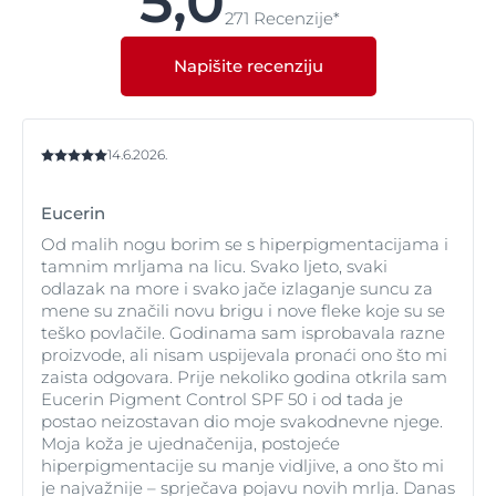
5,0
koži da stvori vitamin D i stimulira proizvodnju
271 Recenzije*
uzrokovanog suncem) i
hiperpigmentacije.
Važno je
Poput UVA zračenja, HEVIS svjetlost prodire u dublje
melanina koji je odgovoran za tamnjenje. Ne putuju
zaštititi kožu lica kad god je izložena suncu.
slojeve kože (dermis) i može stvoriti slobodne radikale.
duboko kao UVA zrake, koje prodiru do najudaljenijih
Napišite recenziju
Ovi slobodni radikali jedan su od glavnih uzroka
slojeva kože, no uzrokuju više neposrednih oštećenja
fotostarenja
(preranog starenja kože uzrokovanog
poput opeklina od sunca. UVB zrake izravno se
suncem). Oni interferiraju sa stanicama kože i
apsorbiraju putem stanične DNA što može dovesti do
razgrađuju kolagen i elastin koji našoj koži daje
bolesti kože kao što su aktinska keratoza i rak kože.
14.6.2026.
punašan, mladenački izgled. HEVIS svjetlost je također
Obje vrste UV zraka mogu izazvati
hiperpigmentaciju
i
povezana s
neujednačenom pigmentacijom kože
i
mogu pridonijeti stanjima kao što su
mrlje od
melazmom
.
Eucerin
sunca
(također poznate kao staračke pjege) i
melazma
Od malih nogu borim se s hiperpigmentacijama i
.
Mnoge moderne kreme za sunčanje nude učinkovitu
tamnim mrljama na licu. Svako ljeto, svaki
zaštitu od UVA i UVB zračenja, no preporučujemo da
odlazak na more i svako jače izlaganje suncu za
birate proizvode koji također pružaju zaštitu od
mene su značili novu brigu i nove fleke koje su se
negativnih učinaka HEVIS svjetlosti.
teško povlačile. Godinama sam isprobavala razne
proizvode, ali nisam uspijevala pronaći ono što mi
zaista odgovara. Prije nekoliko godina otkrila sam
Eucerin Pigment Control SPF 50 i od tada je
postao neizostavan dio moje svakodnevne njege.
Moja koža je ujednačenija, postojeće
hiperpigmentacije su manje vidljive, a ono što mi
je najvažnije – sprječava pojavu novih mrlja. Danas