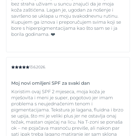
bez straha uživam u suncu znajući da je moja
koža zaštićena. Lagan je, ugodan za nošenje i
savršeno se uklapa u moju svakodnevnu rutinu.
Kupujem ga iznova i preporučujem svima koji se
bore s hiperpigmentacijama kao što sam se i ja
borila godinama. ❤️
13.6.2026.
Moj novi omiljeni SPF za svaki dan
Koristim ovaj SPF 2 mjeseca, moja koža je
mješovita i meni je super, pogotovo jer imam
problema s neujednačenim tenom i
pigmentacijama. Tekstura je lagana, fluidna i brzo
se upija, što mi je veliki plus jer ne ostavlja onaj
težak, mastan osjećaj na licu. Na T-zoni se ponaša
ok – ne pojačava masnoću previše, ali nakon par
sati ipak treba lagano matiranje jer sam sklona