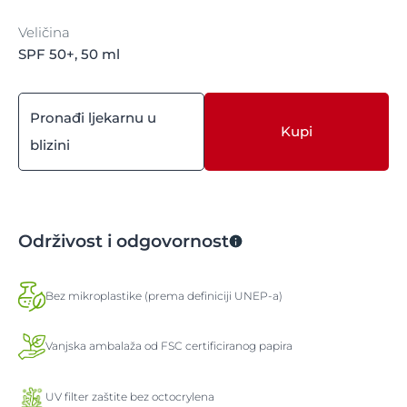
Veličina
SPF 50+, 50 ml
Pronađi ljekarnu u
Kupi
blizini
Održivost i odgovornost
Bez mikroplastike (prema definiciji UNEP-a)
Vanjska ambalaža od FSC certificiranog papira
UV filter zaštite bez octocrylena