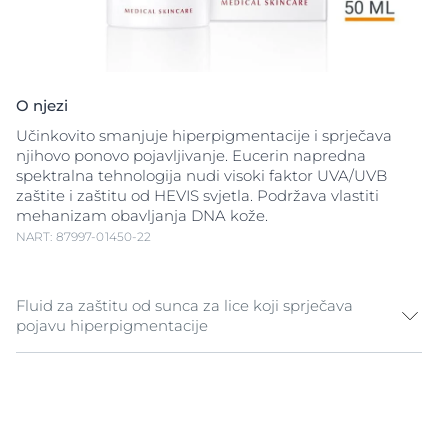
O njezi
Učinkovito smanjuje hiperpigmentacije i sprječava
njihovo ponovo pojavljivanje. Eucerin napredna
spektralna tehnologija nudi visoki faktor UVA/UVB
zaštite i zaštitu od HEVIS svjetla. Podržava vlastiti
mehanizam obavljanja DNA kože.
NART: 87997-01450-22
Fluid za zaštitu od sunca za lice koji sprječava
pojavu hiperpigmentacije
UV zrake glavni su uzrok oštećenja kože uzrokovanog
suncem, ali i visokoenergetska vidljiva svjetlost (HEVIS)