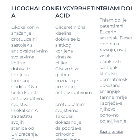
L
Eucerin Pigment Control fluid SPF 50+ ima laganu
LICOCHALCONE
GLYCYRRHETINIC
THIAMIDOL
teksturu koja se brzo upija te je klinički i dermatološki
A
ACID
Thiamidol je
dokazano dobro podnošljiv i na osjetljivoj koži.
patentirani
Likokalkon A
Gliceretinična
(1) - Udovoljavanje najviših standarda za UVA i UVB
Eucerin
snažan je
kiselina
zaštitu kako je definiralo udruženje Cosmetics Europe.
sastojak. Deset
protuupalni
dobiva se iz
Razine UVA zaštite veće su od zahtjeva EU.
godina u
sastojak s
slatkog
razvoju, ovaj
KLINIČKA ISTRAŽIVANJA
antioksidativnim
korijena
visoko
svojstvima
kineske
Kliničke i dermatološke studije pokazuju dobru
učinkoviti
koji se
biljke
podnošljivost čak i na osjetljivoj koži.
sastojak
dobiva iz
Glycyrrhiza
klinički i
Svojstva
korijena
glabra i
dermatološki
kineskog
poznata je
dokazano
lagana tekstura
sladića. Ova
po svojim
smanjuje
biljka koristi
antioksidativnim
formula koja se ne lijepi
tamne mrlje
antioksidativna
i
i sprječava
svojstva
protuupalnim
nemasna formula
njihovo
likokalkon A
svojstvima.
brzo se upija
ponovno
za zaštitu
Također,
pojavljivanje
svojih
dokazano je
nekomedogeno
stanica od
da podržava
Saznajte više
prikladno ispod šminke
UV zračenja.
prirodno
Formira
obnavljanje