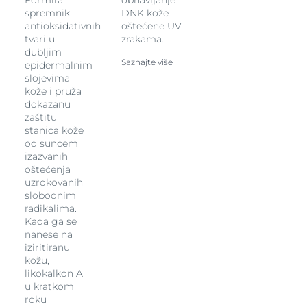
spremnik
DNK kože
antioksidativnih
oštećene UV
tvari u
zrakama.
dubljim
Saznajte više
epidermalnim
slojevima
kože i pruža
dokazanu
zaštitu
stanica kože
od suncem
izazvanih
oštećenja
uzrokovanih
slobodnim
radikalima.
Kada ga se
nanese na
iziritiranu
kožu,
likokalkon A
u kratkom
roku