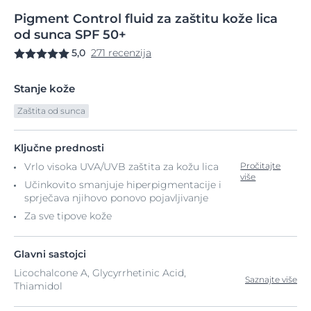
Pigment
Control
fluid za zaštitu
kože lica
od sunca SPF 50+
5,0
271 recenzija
Stanje kože
Zaštita od sunca
Ključne prednosti
Vrlo visoka UVA/UVB zaštita za kožu lica
Pročitajte
više
Učinkovito smanjuje hiperpigmentacije i
sprječava njihovo ponovo pojavljivanje
Za sve tipove kože
Glavni sastojci
Licochalcone A, Glycyrrhetinic Acid,
Saznajte više
Thiamidol