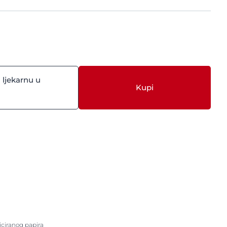
 ljekarnu u
Kupi
iciranog papira