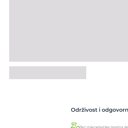
Održivost i odgovor
Bez mikroplastike (prema def