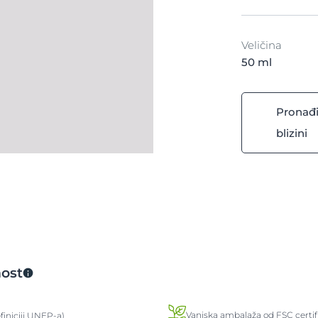
Veličina
50 ml
Pronađi
blizini
nost
Vanjska ambalaža od FSC certif
iniciji UNEP-a)