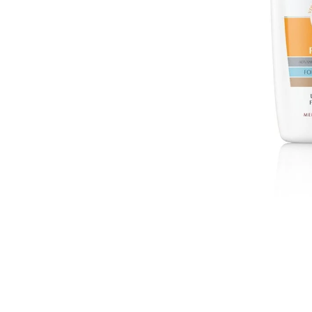
em. Zaštita od
id SPF 50+
i stres
 osobe koje su
Ova tonirana
 čimbenike,
ujednačen ton:
krema pruža
m cijelog dana.
odan ten s
ašoj prirodnoj
ema sa SPF-om
i osjetljivu
e često nalaze u
 za osobe koje
prirode i
ije, a pritom
u različitim
u suradnji s
i isticanje vašeg
 pružajući
odnu ljepotu uz