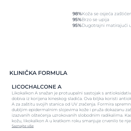
98%
Koža se osjeća zaštić
95%
Brzo se upija
95%
Dugotrajni matirajući 
KLINIČKA FORMULA
LICOCHALCONE A
Likokalkon A snažan je protuupalni sastojak s antioksidati
dobiva iz korijena kineskog sladića. Ova biljka koristi antio
A za zaštitu svojih stanica od UV zračenja. Formira spremni
dubljim epidermalnim slojevima kože i pruža dokazanu za
izazvanih oštećenja uzrokovanih slobodnim radikalima. Kad
kožu, likokalkon A u kratkom roku smanjuje crvenilo te nj
Saznajte više