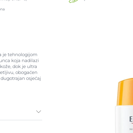
ena
a je tehnologijom
unca koja nadilazi
kože, dok je ultra
jetljivu, obogaćen
 dugotrajan osjećaj
 štetnih zraka,