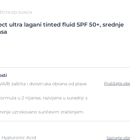
ŠTITA OD SUNCA
ect
ultra lagani tinted
fluid SPF 50+, srednje
nsa
sti
VA/B zaštita i dvostruka obrana od plave
Pročitajte više
formula u 2 nijanse, razvijena u suradnji s
arenje uzrokovano sunčevim zračenjem.
 Hyaluronic Acid
Saznajte više