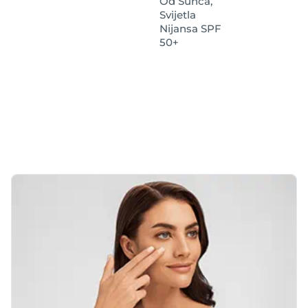
Od Sunca,
Svijetla
Nijansa SPF
50+