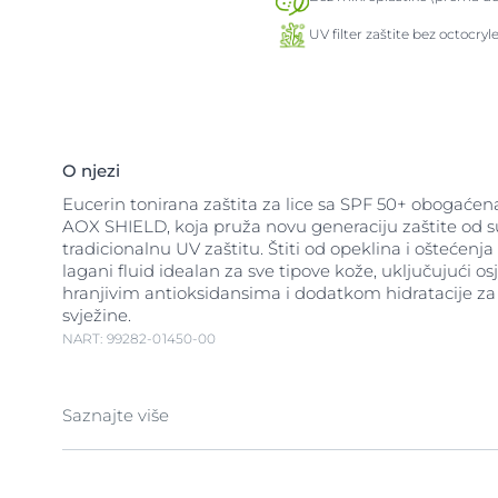
UV filter zaštite bez octocryl
O njezi
Eucerin tonirana zaštita za lice sa SPF 50+ obogaćen
AOX SHIELD, koja pruža novu generaciju zaštite od s
tradicionalnu UV zaštitu. Štiti od opeklina i oštećenja 
lagani fluid idealan za sve tipove kože, uključujući os
hranjivim antioksidansima i dodatkom hidratacije za
svježine.
NART: 99282-01450-00
Saznajte više
Široka UVA/B zaštita: Naša formula učinkovito štiti od