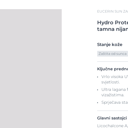
EUCERIN SUN ZA
Hydro
Prot
tamna nija
Stanje kože
Zaštita od sunca
Ključne predno
Vrlo visoka U
svjetlosti.
Ultra lagana 
vizažistima.
Sprječava st
Glavni sastojci
Licochalcone A,