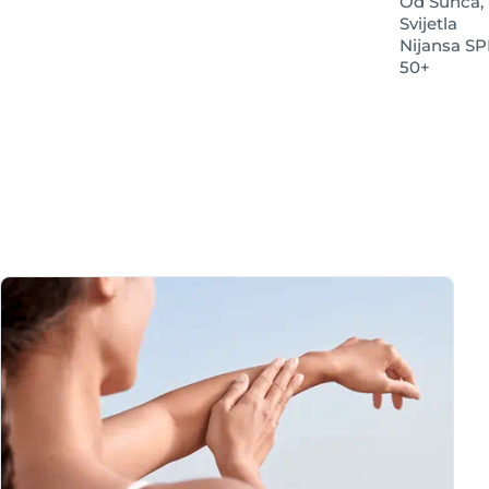
Od Sunca,
Svijetla
Nijansa SP
50+