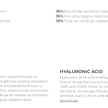
enom
96%
Boja fluida savršeno od
96%
Ima ultra laganu tekstur
učinak
99%
Fluid ne uzrokuje nadraž
HYALURONIC ACID
vnim svojstvima koji se
Hyaluronic Acid is formed by 
ksidativna svojstva likokalkon
One of its key functions is t
k antioksidativnih tvari u
1,000 and 10,000 times its o
štitu stanica kože od suncem
ten liters). As we age, the s
a ga se nanese na iziritiranu
wrinkles start to form and d
eguje upaljenu kožu.
Saznajte više