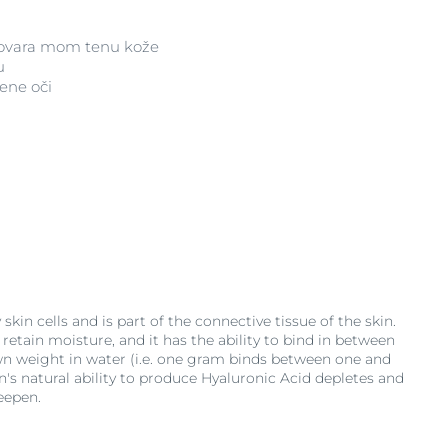
govara mom tenu kože
u
ene oči
skin cells and is part of the connective tissue of the skin.
o retain moisture, and it has the ability to bind in between
wn weight in water (i.e. one gram binds between one and
kin's natural ability to produce Hyaluronic Acid depletes and
eepen.