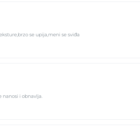
nama, kao što je Eucerin Oil Control Dry Touch sprej SPF 30 i
eksture,brzo se upija,meni se sviđa
 nanosi i obnavlja.