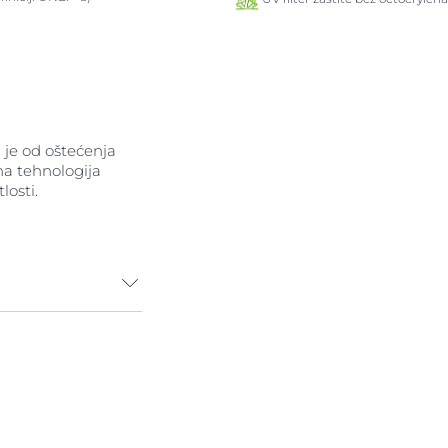
i je od oštećenja
a tehnologija
losti.
anog suncem, no
ože potaknuti
ože.
 SPF 30 je sprej
ivu kožu i kožu