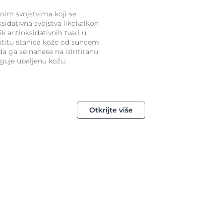
vnim svojstvima koji se
ksidativna svojstva likokalkon
k antioksidativnih tvari u
ivoj koži.
štitu stanica kože od suncem
a ga se nanese na iziritiranu
eguje upaljenu kožu.
Otkrijte više