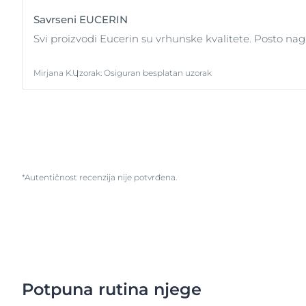
Savrseni EUCERIN
Svi proizvodi Eucerin su vrhunske kvalitete. Posto n
Mirjana K.
Uzorak
:
Osiguran besplatan uzorak
*Autentičnost recenzija nije potvrđena.
Potpuna rutina njege