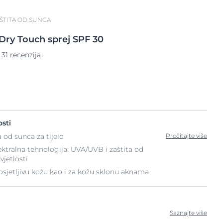
ŠTITA OD SUNCA
Dry Touch sprej
SPF 30
31 recenzija
sti
a od sunca za tijelo
Pročitajte više
ktralna tehnologija: UVA/UVB i zaštita od
vjetlosti
osjetljivu kožu kao i za kožu sklonu aknama
Saznajte više