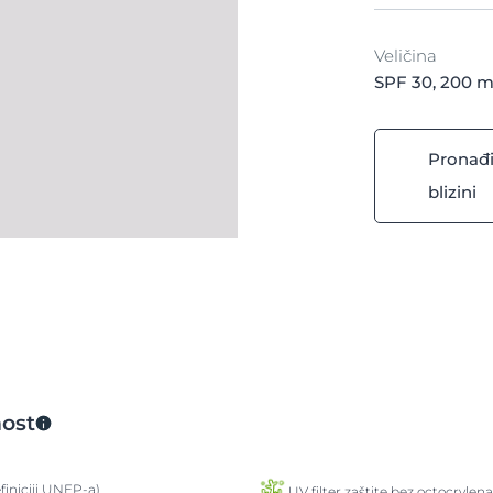
Veličina
SPF 30, 200 m
Pronađi
blizini
nost
iniciji UNEP-a)
UV filter zaštite bez octocrylena