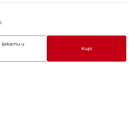
l
 ljekarnu u
Kupi