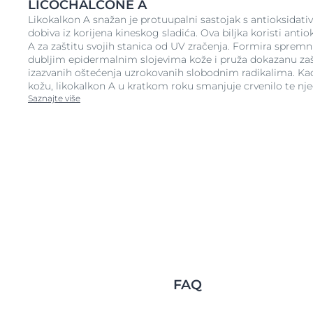
LICOCHALCONE A
Kliničke i dermatološke studije
Likokalkon A snažan je protuupalni sastojak s antioksidati
dobiva iz korijena kineskog sladića. Ova biljka koristi antio
Kliničke i dermatološke studije
A za zaštitu svojih stanica od UV zračenja. Formira spremni
pokazuju vrlo dobru podnošljivost kože čak i na osjetlj
dubljim epidermalnim slojevima kože i pruža dokazanu za
izazvanih oštećenja uzrokovanih slobodnim radikalima. Kad
kožu, likokalkon A u kratkom roku smanjuje crvenilo te nj
Saznajte više
FAQ