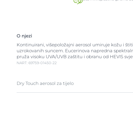
O njezi
Kontinuirani, višepoložajni aerosol umiruje kožu i štit
uzrokovanih suncem. Eucerinova napredna spektraln
pruža visoku UVA/UVB zaštitu i obranu od HEVIS svjet
NART: 69759-01450-22
Dry Touch aerosol za tijelo
UV svjetlost je glavni uzrok oštećenja kože uzrokov
visokoenergetski vidljiva svjetlost (HEVIS) također m
slobodne radikale koji uzrokuju daljnje naprezanje k
Eucerin aerosol za zaštitu od sunca za osjetljivu kožu
za zaštitu od sunca za tijelo koji umiruje i štiti osjetlj