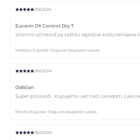
prikladni za kožu sklonu ak
29.6.2024.
potrebnu zaštitu.
Eucerin Oli Control Dry T.
Iznimno učinkovit,za zaštitu osjetljive kože,nemasne t
Nedeljka R.
Uzorak
:
Osiguran besplatan uzorak
28.6.2024.
Odličan
Super proizvod... Kupujemo već treći zaredom. Lako se
Renata B.
Uzorak
:
Osiguran besplatan uzorak
28.6.2024.