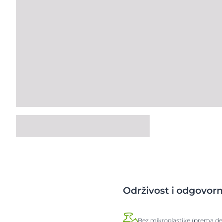
Održivost i odgovor
Bez mikroplastike (prema def