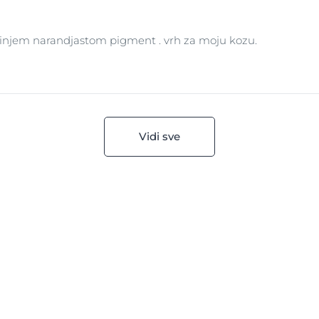
aginjem narandjastom pigment . vrh za moju kozu.
Vidi sve