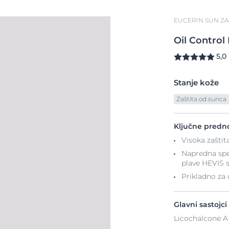
EUCERIN SUN ZA
Oil
Control
5,0
Stanje kože
Zaštita od sunca
Ključne predno
Visoka zaštit
Napredna spe
plave HEVIS s
Prikladno za 
Glavni sastojci
Licochalcone A