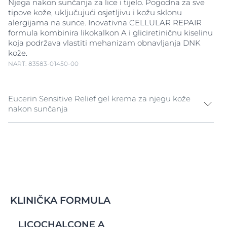
Njega nakon sunčanja za lice i tijelo. Pogodna za sve
tipove kože, uključujući osjetljivu i kožu sklonu
alergijama na sunce. Inovativna CELLULAR REPAIR
formula kombinira likokalkon A i gliciretiničnu kiselinu
koja podržava vlastiti mehanizam obnavljanja DNK
kože.
NART: 83583-01450-00
Eucerin Sensitive Relief gel krema za njegu kože
nakon sunčanja
Odmah umiruje osjetljivu i nadraženu kožu od sunca i
obnavlja oštećenje kože izazvana suncem.
Inovativna CELLULAR REPAIR formula umiruje kožu
izloženu sunčevim zrakama i nadraženu kožu s
likokalkonom A koji štiti od slobodnih radikala i
gliciretiničnom kiselinom koja podržava vlastiti
KLINIČKA FORMULA
mehanizam obnavljanja DNK kako bi se smanjila
oštećenja kože izazvana suncem.
LICOCHALCONE A
Trenutačno i dugotrajno hidrira kožu. Svježe i