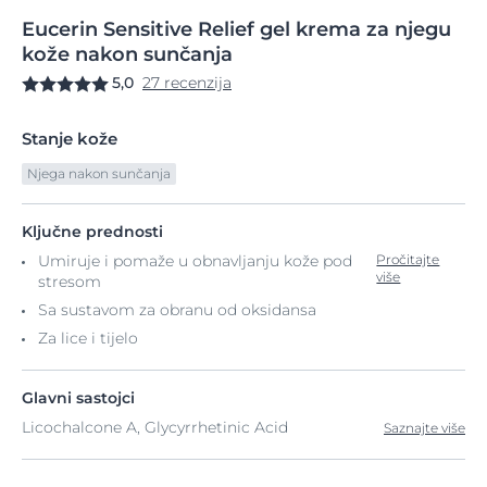
Eucerin
Sensitive
Relief gel krema
za njegu
kože nakon sunčanja
5,0
27 recenzija
Stanje kože
Njega nakon sunčanja
Ključne prednosti
Umiruje i pomaže u obnavljanju kože pod
Pročitajte
više
stresom
Sa sustavom za obranu od oksidansa
Za lice i tijelo
Glavni sastojci
Licochalcone A, Glycyrrhetinic Acid
Saznajte više