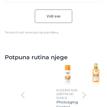
Vidi sve
*Autentičnost recenzija nije potvrđena.
Potpuna rutina njege
EUCERIN SUN
ZAŠTITA OD
SUNCA
Photoaging
Control