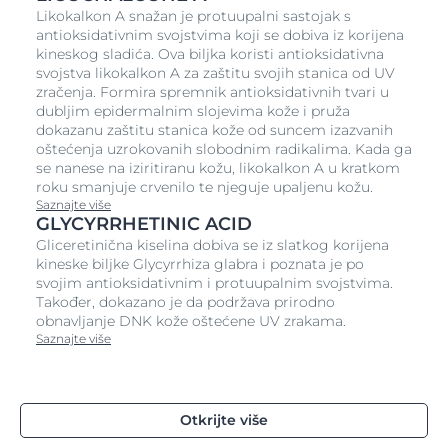
Likokalkon A snažan je protuupalni sastojak s
rashlađujuće. Nemasno i neljepljivo. Ugodnog mirisa i
antioksidativnim svojstvima koji se dobiva iz korijena
prikladno za djecu.
kineskog sladića. Ova biljka koristi antioksidativna
Gel-krema nakon sunčanja za osjetljivu kožu sklonu
svojstva likokalkon A za zaštitu svojih stanica od UV
alergiji na sunce
zračenja. Formira spremnik antioksidativnih tvari u
dubljim epidermalnim slojevima kože i pruža
dokazanu zaštitu stanica kože od suncem izazvanih
Eucerin umirujuća gel-krema nakon sunčanja je
oštećenja uzrokovanih slobodnim radikalima. Kada ga
proizvod za njegu osjetljive kože i kože sklone alergiji
se nanese na iziritiranu kožu, likokalkon A u kratkom
na sunce. Umiruje i pomaže regenerirati kožu izloženu
roku smanjuje crvenilo te njeguje upaljenu kožu.
suncu.
Saznajte više
GLYCYRRHETINIC ACID
Inovativan sustav za obranu od oksidansa dolazi od
Gliceretinična kiselina dobiva se iz slatkog korijena
alfa-glukozil-rutina koji neutralizira slobodne radikale -
kineske biljke Glycyrrhiza glabra i poznata je po
ključni okidač osjetljivosti i alergije. Formula također
svojim antioksidativnim i protuupalnim svojstvima.
uključuje likokalkon A za ublažavanje kože i
Također, dokazano je da podržava prirodno
regeneraciju.
obnavljanje DNK kože oštećene UV zrakama.
Klinički i dermatološki je dokazano da ovaj gel-krema,
Saznajte više
bez parfema, smanjuje rizik od iritacije kože, ima
ugodnu teksturu te je prikladan za osjetljivu kožu i
kožu sklonu alergijama na sunce.
Otkrijte više
Pročitajte više o prepoznavanju simptoma i
razumijevanju uzroka alergija na sunce.