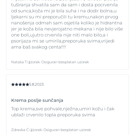
tuširanja shvatila sam da sam i dosta pocrvenila
da se oštećenja kože mogu pojaviti prije nego što su
od sunca,koža mi je bila suha i na dodir bolna,u
opekline vidljive
ljekarni su mi preporučili tu kremu,nakon prvog
• Prekomjerno izlaganje suncu predstavlja ozbiljnu
nanošenja odmah sam osjetila koliko je hidrantna
zdravstvenu prijetnju
jer je koža bila nevjerojatno mekana i nije bilo više
• Držite bebe i malu djecu podalje od izravne sunčeve
one boli,ujutro crvenila nije niti malo bilo,a i
svjetlosti
psorijaza mi se umirila,preporuka svima,vrijedi
ama baš svakog centa!!!!
Nataša T.
Uzorak
:
Osiguran besplatan uzorak
5.8.2023.
Krema poslje sunčanja
Top krema,sve pohvale,nježna,umiri kožu i čak
ublaži crvenilo topla preporuka svima
Zdravka Ć.
Uzorak
:
Osiguran besplatan uzorak