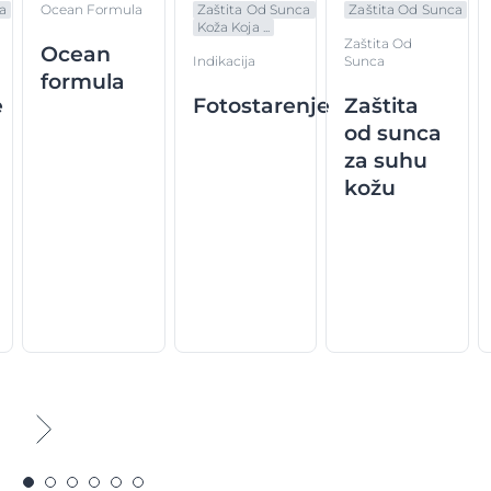
a
Ocean Formula
Zaštita Od Sunca
Zaštita Od Sunca
Koža Koja ...
Zaštita Od
Ocean
Indikacija
Sunca
formula
e
Fotostarenje
Zaštita
od sunca
za suhu
kožu