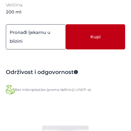
Veličina
200 ml
Pronađi ljekarnu u
Kupi
blizini
Održivost i odgovornost
Bez mikroplastike (prema definiciji UNEP-a)