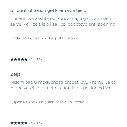
zaštitu od UVA i UVB zračenja, no preporučujemo da
pazite na proizvode koji se također pružaju zaštitu od
oil control touch gel krema za tijelo
negativnih učinaka HEVIS svjetlosti. Ovi proizvodi će
Eucerinova zaštita od Sunca, najbolja i za male i
pružiti vašoj koži pouzdanu zaštitu od
fotostarenja
te
za velike, i za tijelo i za lice, pogotovo anti agening
dugoročno mogu pomoći u borbi protiv vidljivih
znakova starenja kože kao što su
bore
. Više o koži koja
stari saznajte
Linda
Uzorak
:
Osiguran besplatan uzorak
ovdje
.
12.5.2023.
Želja
Nisam bila u mogućnosti probati ovu kremu. Jako
bi me veselilo kad bih ju dobila na poklon od Vas.
Ljiljana R.
Uzorak
:
Osiguran besplatan uzorak
12.5.2023.