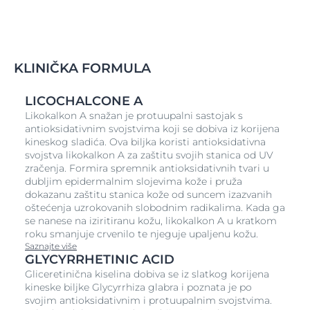
30 brzo se upija i ne ostavlja masne tragove na koži.
Otporna je na vodu i znoj i ima efekt protiv
priljepljivanja pijeska na kožu (manje vjerojatno će se
pijesak zalijepiti za kožu). Kao i svi Eucerin preparati za
zaštitu od sunca, ne sadrži oktinoksat i oksibenzon -
KLINIČKA FORMULA
UV filtere za koje se zna da štetno deluju na koraljne
grebene - te je u skladu za havajskim zakonom o
zaštiti koraljnih grebena.
LICOCHALCONE A
Likokalkon A snažan je protuupalni sastojak s
KLINIČKA ISTRAŽIVANJA
antioksidativnim svojstvima koji se dobiva iz korijena
Klinička i dermatološka istraživanja dokazuju vrlo
kineskog sladića. Ova biljka koristi antioksidativna
dobru podnošljivost na osjetljivoj koži, uključujući
svojstva likokalkon A za zaštitu svojih stanica od UV
masnu i aknama sklonu kožu. Ovaj je preparat testiran
zračenja. Formira spremnik antioksidativnih tvari u
i dokazana je prikladnost za vruću i vlažnu klimu.
dubljim epidermalnim slojevima kože i pruža
dokazanu zaštitu stanica kože od suncem izazvanih
Glavna otkrića
oštećenja uzrokovanih slobodnim radikalima. Kada ga
Među ostalim kliničkim i dermatološkim studijama,
se nanese na iziritiranu kožu, likokalkon A u kratkom
provedeno je istraživanje preparata u primjeni (PIU)2
roku smanjuje crvenilo te njeguje upaljenu kožu.
sa 123 žene (u dobi od 18 do 55 godina) koje redovito
Saznajte više
GLYCYRRHETINIC ACID
koriste preparate za zaštitu od sunca. Izvijestile su o
sljedećim rezultatima nakon dva tjedna redovitog
Gliceretinična kiselina dobiva se iz slatkog korijena
kineske biljke Glycyrrhiza glabra i poznata je po
korištenja:
svojim antioksidativnim i protuupalnim svojstvima.