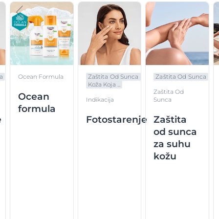
a
Ocean Formula
Zaštita Od Sunca
Zaštita Od Sunca
Koža Koja ...
Zaštita Od
Ocean
Indikacija
Sunca
formula
e
Fotostarenje
Zaštita
od sunca
za suhu
kožu