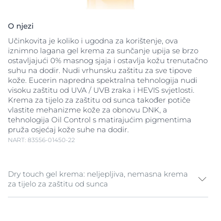
O njezi
Učinkovita je koliko i ugodna za korištenje, ova
iznimno lagana gel krema za sunčanje upija se brzo
ostavljajući 0% masnog sjaja i ostavlja kožu trenutačno
suhu na dodir. Nudi vrhunsku zaštitu za sve tipove
kože. Eucerin napredna spektralna tehnologija nudi
visoku zaštitu od UVA / UVB zraka i HEVIS svjetlosti.
Krema za tijelo za zaštitu od sunca također potiče
vlastite mehanizme kože za obnovu DNK, a
tehnologija Oil Control s matirajućim pigmentima
pruža osjećaj kože suhe na dodir.
NART: 83556-01450-22
Dry touch gel krema: neljepljiva, nemasna krema
za tijelo za zaštitu od sunca
UV zrake su glavni uzrok oštećenja kože izazvanih