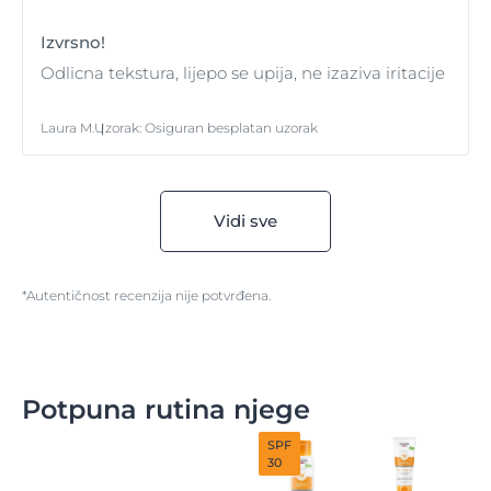
Izvrsno!
Odlicna tekstura, lijepo se upija, ne izaziva iritacije
Laura M.
Uzorak
:
Osiguran besplatan uzorak
Vidi sve
*Autentičnost recenzija nije potvrđena.
Potpuna rutina njege
SPF
30