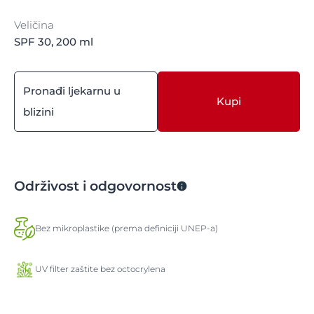
Veličina
SPF 30, 200 ml
Pronađi ljekarnu u
Kupi
blizini
Održivost i odgovornost
Bez mikroplastike (prema definiciji UNEP-a)
UV filter zaštite bez octocrylena