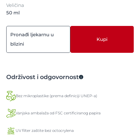
Veličina
50 ml
Pronađi ljekarnu u
Kupi
blizini
Održivost i odgovornost
Bez mikroplastike (prema definiciji UNEP-a)
Vanjska ambalaža od FSC certificiranog papira
UV filter zaštite bez octocrylena