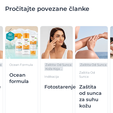
Pročitajte povezane članke
a
Ocean Formula
Zaštita Od Sunca
Zaštita Od Sunca
Koža Koja ...
Zaštita Od
Ocean
Indikacija
Sunca
formula
e
Fotostarenje
Zaštita
od sunca
za suhu
kožu