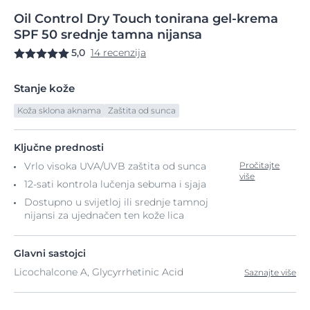
Oil
Control
Dry Touch tonirana
gel-krema
SPF 50 srednje tamna nijansa
5,0
14 recenzija
Stanje kože
Koža sklona aknama
Zaštita od sunca
Ključne prednosti
Vrlo visoka UVA/UVB zaštita od sunca
Pročitajte
više
12-sati kontrola lučenja sebuma i sjaja
Dostupno u svijetloj ili srednje tamnoj
nijansi za ujednačen ten kože lica
Glavni sastojci
Licochalcone A, Glycyrrhetinic Acid
Saznajte više