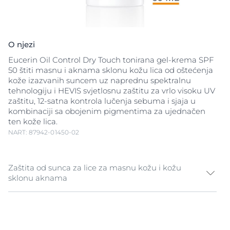
O njezi
Eucerin Oil Control Dry Touch tonirana gel-krema SPF
50 štiti masnu i aknama sklonu kožu lica od oštećenja
kože izazvanih suncem uz naprednu spektralnu
tehnologiju i HEVIS svjetlosnu zaštitu za vrlo visoku UV
zaštitu, 12-satna kontrola lučenja sebuma i sjaja u
kombinaciji sa obojenim pigmentima za ujednačen
ten kože lica.
NART: 87942-01450-02
Zaštita od sunca za lice za masnu kožu i kožu
sklonu aknama
UV svjetlost je glavni uzrok oštećenja kože
uzrokovanog suncem, no visokoenergetski vidljiva