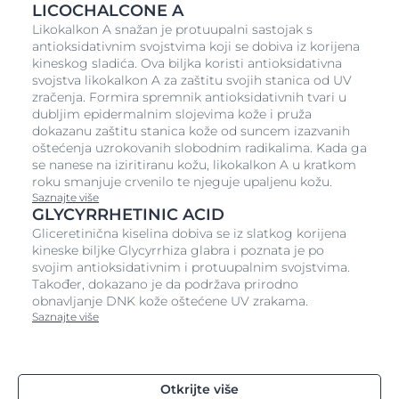
Kliničke i dermatološke studije
LICOCHALCONE A
Likokalkon A snažan je protuupalni sastojak s
Kliničke i dermatološke studije dokazuju učinkovitost i
antioksidativnim svojstvima koji se dobiva iz korijena
dobru podnošljivost na osjetljivoj masnoj koži i koži
kineskog sladića. Ova biljka koristi antioksidativna
sklonoj aknama.
svojstva likokalkon A za zaštitu svojih stanica od UV
Glavna otkrića
zračenja. Formira spremnik antioksidativnih tvari u
dubljim epidermalnim slojevima kože i pruža
Preparat u primjeni (PiU) uključivao je 80 žena s
dokazanu zaštitu stanica kože od suncem izazvanih
mješovitom, masnom kožom i kožom sklonom
oštećenja uzrokovanih slobodnim radikalima. Kada ga
aknama. Nakon dvotjednog redovitog korištenja
se nanese na iziritiranu kožu, likokalkon A u kratkom
preparata su izvijestile:
roku smanjuje crvenilo te njeguje upaljenu kožu.
Saznajte više
GLYCYRRHETINIC ACID
Nakon 4 tjedna
Gliceretinična kiselina dobiva se iz slatkog korijena
Izuzetno lagana tekstura
kineske biljke Glycyrrhiza glabra i poznata je po
svojim antioksidativnim i protuupalnim svojstvima.
99%
Također, dokazano je da podržava prirodno
Dugoročni osjećaj kože suhe na dodir
obnavljanje DNK kože oštećene UV zrakama.
Saznajte više
98%
Ujednačen ten kože
98%
Otkrijte više
Trenutno upijanje