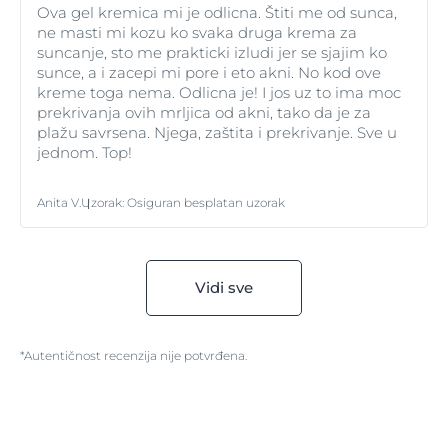
Ova gel kremica mi je odlicna. Štiti me od sunca,
ne masti mi kozu ko svaka druga krema za
suncanje, sto me prakticki izludi jer se sjajim ko
sunce, a i zacepi mi pore i eto akni. No kod ove
kreme toga nema. Odlicna je! I jos uz to ima moc
prekrivanja ovih mrljica od akni, tako da je za
plažu savrsena. Njega, zaštita i prekrivanje. Sve u
jednom. Top!
Anita V.
Uzorak
:
Osiguran besplatan uzorak
Vidi sve
*Autentičnost recenzija nije potvrđena.