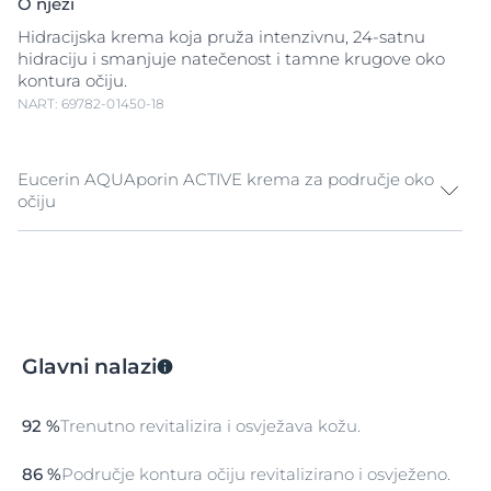
O njezi
Hidracijska krema koja pruža intenzivnu, 24-satnu
hidraciju i smanjuje natečenost i tamne krugove oko
kontura očiju.
NART: 69782-01450-18
Eucerin AQUAporin ACTIVE krema za područje oko
očiju
Revitalizirajuća krema za njegu oko očiju Eucerin
AQUAporin ACTIVE inovativna je hidracijska krema za
konture očiju koja pojačava hidracijski sustav kože i
čini je podatnom, glatkom i blistavom. Također
smanjuje natečenost i tamne krugove oko kontura
Glavni nalazi
očiju.
Koži je potrebna voda kako bi mogla raditi uspješno i
učinkovito. Dobro hidrirana koža glatka je, podatna i
92 %
Trenutno revitalizira i osvježava kožu.
blistava. Kada je narušena prirodna zaštita kože, ona
gubi vlagu i postaje dehidrirana. Dehidrirana koža
86 %
Područje kontura očiju revitalizirano i osvježeno.
izgleda mlohavo, zateže i ne uspijeva držati vanjske