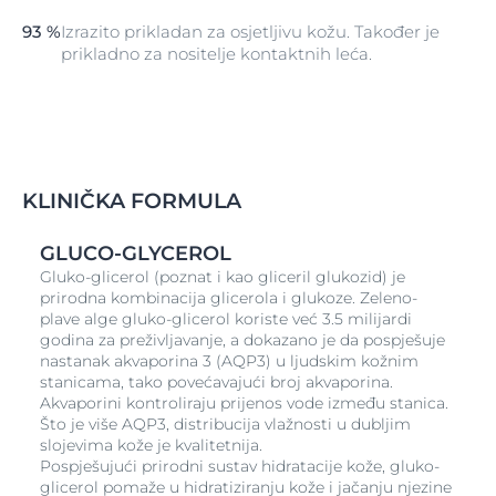
iritanse pod kontrolom te kao rezultat toga postaje
93 %
Izrazito prikladan za osjetljivu kožu. Također je
osjetljivom.
prikladno za nositelje kontaktnih leća.
Koža oko naših očiju osobito je tanka, a ako je
dehidrirana i osjetljiva, veća je vjerojatnost da će
pokazati znakove stresa i umora kao što su natečenost
i tamni krugovi. Potrebna joj je intenzivna i dugotrajna
hidracija kako bi bila u svojem najboljem izdanju, ali i
pružala takav osjećaj.
KLINIČKA FORMULA
Većina hidracijskih krema poboljšava hidraciju
ograničavanjem isparavanja vode iz kože i/ili vezanjem
GLUCO-GLYCEROL
vlage na vanjski sloj kože s pomoću humektanta kao
Gluko-glicerol (poznat i kao gliceril glukozid) je
što je primjerice glicerin. Koža također ima svoj
prirodna kombinacija glicerola i glukoze. Zeleno-
hidracijski sustav, akvaporine. Oni prenose vodu
plave alge gluko-glicerol koriste već 3.5 milijardi
između stanica kože i podržavaju hidraciju kože
godina za preživljavanje, a dokazano je da pospješuje
iznutra. Eucerin AQUAporin ACTIVE jača njihovu
nastanak akvaporina 3 (AQP3) u ljudskim kožnim
prirodnu snagu. Formula sadrži gluko-glicerol
stanicama, tako povećavajući broj akvaporina.
najsuvremeniji hidracijski sastojak koji dokazano
Akvaporini kontroliraju prijenos vode između stanica.
aktivira vlastiti sustav hidratacije kože pomoću
Što je više AQP3, distribucija vlažnosti u dubljim
akvaglicerolporina. To znači da, uz ograničavanje
slojevima kože je kvalitetnija.
isparavanja i vezivanje vode na vanjske slojeve kože,
Pospješujući prirodni sustav hidratacije kože, gluko-
Eucerin AQUAporin ACTIVE poboljšava hidracijski
glicerol pomaže u hidratiziranju kože i jačanju njezine