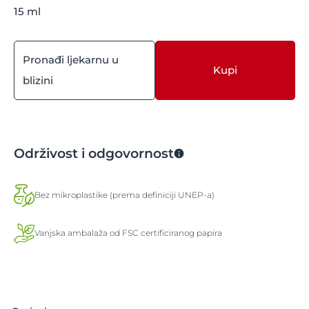
15 ml
Pronađi ljekarnu u
Kupi
blizini
Održivost i odgovornost
Bez mikroplastike (prema definiciji UNEP-a)
Vanjska ambalaža od FSC certificiranog papira