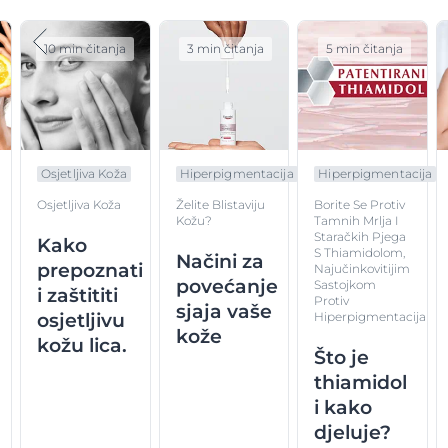
10 min čitanja
3 min čitanja
5 min čitanja
Osjetljiva Koža
Hiperpigmentacija
Hiperpigmentacija
Osjetljiva Koža
Borite Se Protiv
Želite Blistaviju
Tamnih Mrlja I
Kožu?
Staračkih Pjega
Kako
S Thiamidolom,
Načini za
prepoznati
Najučinkovitijim
povećanje
Sastojkom
i zaštititi
Protiv
sjaja vaše
osjetljivu
Hiperpigmentacija
kože
kožu lica.
Što je
thiamidol
i kako
djeluje?