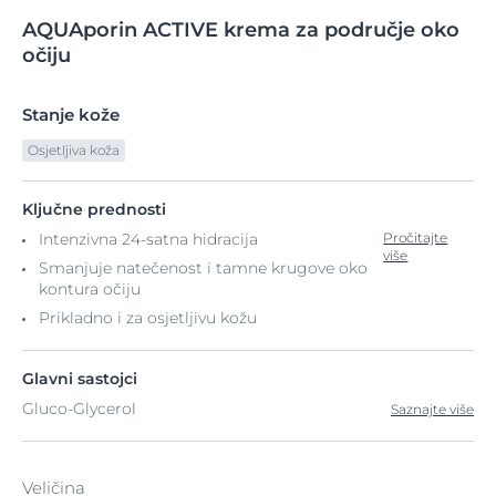
AQUAporin
ACTIVE
krema za područje
oko
očiju
Stanje kože
Osjetljiva koža
Ključne prednosti
Intenzivna 24-satna hidracija
Pročitajte
više
Smanjuje natečenost i tamne krugove oko
kontura očiju
Prikladno i za osjetljivu kožu
Glavni sastojci
Gluco-Glycerol
Saznajte više
Veličina